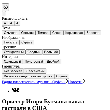
Размер шрифта
А
A
A
Тема
Обычная
Светлая
Темная
Синяя
Коричневая
Зеленая
Изображения
Показать
Скрыть
Трекинг
Стандартный
Средний
Большой
Интервал
Одинарный
Полуторный
Двойной
Гарнитура
Без засечек
С засечками
Вернуть стандартные настройки
Скрыть
Радио классической музыки «Орфей»
Новости
Оркестр Игоря Бутмана начал
гастроли в США