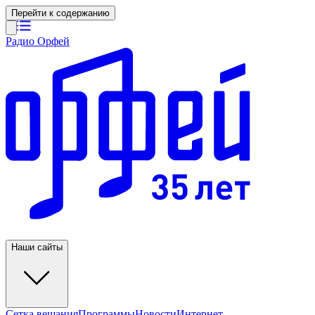
Перейти к содержанию
Радио Орфей
Наши сайты
Сетка вещания
Программы
Новости
Интернет-