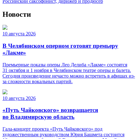
Российский саксофонист, дирижёр и продюсер
Новости
10 августа 2026
В Челябинском оперном готовят премьеру
«Лакме»
Премьерные показы оперы Лео Делиба «Лакме» состоятся
31 октября и 1 ноября в Челябинском театре оперы и балета.
Сегодня произведение нечасто можно встретить в афишах из-
за сложности вокальных партий.
10 августа 2026
«Путь Чайковского» возвращается
во Владимирскую область
Гала-концерт проекта «Путь Чайковского» под
художественным руководством Юрия Башмета состоится