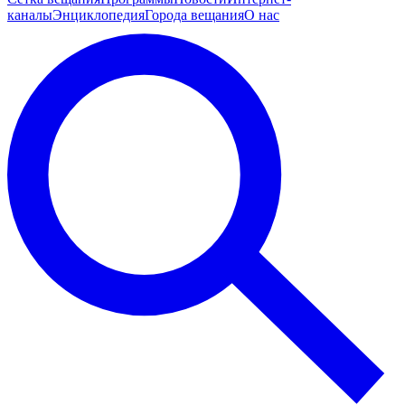
каналы
Энциклопедия
Города вещания
О нас