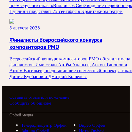
премьеру спектакля «Виллисы». Своё видение первой опер
Пуччини представят 25 сентября в Эрмитажном театре.
8 августа 2026
Финалисты Всероссийского конкурса
композиторов РМО
Всероссийский конкурс композиторов РМО объявил имена
финалистов. Ими стали Артём Ананьев, Антон Танонов и
Артём Васильев, представившие совместный проект, а такж
Динис Курбанов и Дмитрий Кошелев.
Оставить отзыв или пожелание
Сообщить об ошибке
Орфей медиа
Телерадиоцентр Орфей
Видео Орфей
Афиша Орфей
Ноты Орфей