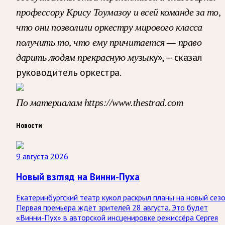
профессору Крису Тоумазоу и всей команде за то,
что они позволили оркестру мирового класса
получить то, что ему причитается — право
у», — сказал
дарить людям прекрасную музык
руководитель оркестра.
По материалам https://www.thestrad.com
Новости
9 августа 2026
Новый взгляд на Винни-Пуха
Екатеринбургский театр кукол раскрыл планы на новый сезо
Первая премьера ждёт зрителей 28 августа. Это будет
«Винни-Пух» в авторской инсценировке режиссёра Сергея