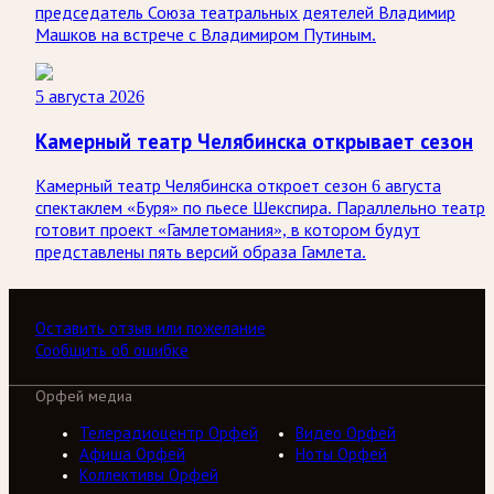
председатель Союза театральных деятелей Владимир
Машков на встрече с Владимиром Путиным.
5 августа 2026
Камерный театр Челябинска открывает сезон
Камерный театр Челябинска откроет сезон 6 августа
спектаклем «Буря» по пьесе Шекспира. Параллельно театр
готовит проект «Гамлетомания», в котором будут
представлены пять версий образа Гамлета.
Оставить отзыв или пожелание
Сообщить об ошибке
Орфей медиа
Телерадиоцентр Орфей
Видео Орфей
Афиша Орфей
Ноты Орфей
Коллективы Орфей