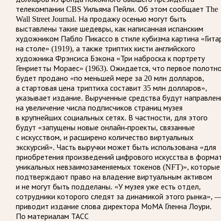
телекомпании CBS Уильяма Пейли. Об этом сообщает The
Wall Street Journal. На продажу осенью могут быть
выставлены такие шедевры, как написанная испанским
художником Пабло Пикассо в стиле кубизма картина «Гита
на столе» (1919), а также триптих кисти английского
художника Фрэнсиса Бэкона «Три наброска к портрету
Генриетты Мораес» (1963). Ожидается, что первое полотн
будет продано «по меньшей мере за 20 млн долларов,
а стартовая цена триптиха составит 35 млн долларов»,
указывает издание. Вырученные средства будут направле
на увеличение числа подписчиков страниц музея
в крупнейших социальных сетях. В частности, для этого
будут «запущены новые онлайн-проекты, связанные
с искусством, и расширено количество виртуальных
экскурсий». Часть выручки может быть использована «для
приобретения произведений цифрового искусства в форма
уникальных невзаимозаменяемых токенов (NFT)», которые
подтверждают право на владение виртуальным активом
и не могут быть подделаны. «У музея уже есть отдел,
сотрудники которого следят за динамикой этого рынка», 
приводит издание слова директора МоМА Гленна Лоури.
По материалам ТАСС