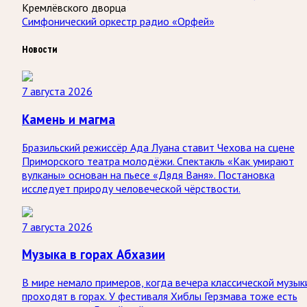
Кремлёвского дворца
Симфонический оркестр радио «Орфей»
Новости
7 августа 2026
Камень и магма
Бразильский режиссёр Ада Луана ставит Чехова на сцене
Приморского театра молодёжи. Спектакль «Как умирают
вулканы» основан на пьесе «Дядя Ваня». Постановка
исследует природу человеческой чёрствости.
7 августа 2026
Музыка в горах Абхазии
В мире немало примеров, когда вечера классической музык
проходят в горах. У фестиваля Хиблы Герзмава тоже есть