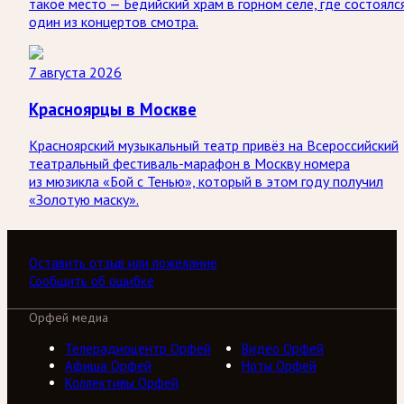
такое место — Бедийский храм в горном селе, где состоялс
один из концертов смотра.
7 августа 2026
Красноярцы в Москве
Красноярский музыкальный театр привёз на Всероссийский
театральный фестиваль-марафон в Москву номера
из мюзикла «Бой с Тенью», который в этом году получил
«Золотую маску».
Оставить отзыв или пожелание
Сообщить об ошибке
Орфей медиа
Телерадиоцентр Орфей
Видео Орфей
Афиша Орфей
Ноты Орфей
Коллективы Орфей