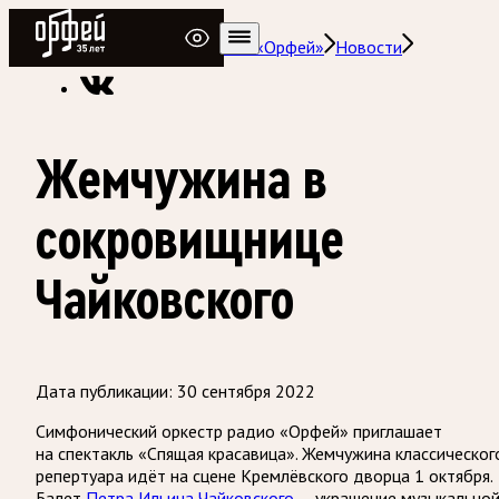
Радио Орфей
Радио классической музыки «Орфей»
Новости
Жемчужина в
сокровищнице
Чайковского
Дата публикации:
30 сентября 2022
Симфонический оркестр радио «Орфей» приглашает
на спектакль «Спящая красавица». Жемчужина классическог
репертуара идёт на сцене Кремлёвского дворца 1 октября.
Балет
Петра Ильича Чайковского
— украшение музыкально