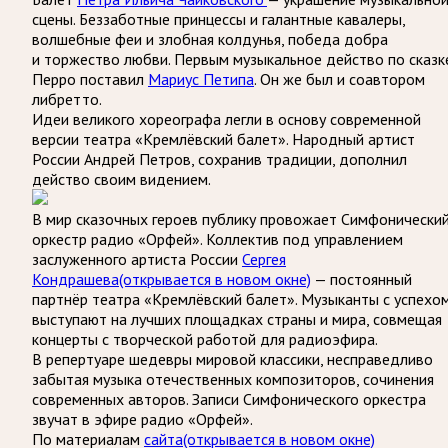
сцены. Беззаботные принцессы и галантные кавалеры,
волшебные феи и злобная колдунья, победа добра
и торжество любви. Первым музыкальное действо по сказк
Перро поставил
Мариус Петипа
. Он же был и соавтором
либретто.
Идеи великого хореографа легли в основу современной
версии театра «Кремлёвский балет». Народный артист
России Андрей Петров, сохранив традиции, дополнил
действо своим видением.
В мир сказочных героев публику провожает Симфонически
оркестр радио «Орфей». Коллектив под управлением
заслуженного артиста России
Сергея
Кондрашева
(открывается в новом окне)
— постоянный
партнёр театра «Кремлёвский балет». Музыканты с успехо
выступают на лучших площадках страны и мира, совмещая
концерты с творческой работой для радиоэфира.
В репертуаре шедевры мировой классики, несправедливо
забытая музыка отечественных композиторов, сочинения
современных авторов. Записи Симфонического оркестра
звучат в эфире радио «Орфей».
По материалам
сайта
(открывается в новом окне)