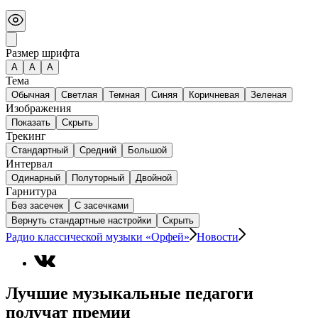
Размер шрифта
А
A
A
Тема
Обычная
Светлая
Темная
Синяя
Коричневая
Зеленая
Изображения
Показать
Скрыть
Трекинг
Стандартный
Средний
Большой
Интервал
Одинарный
Полуторный
Двойной
Гарнитура
Без засечек
С засечками
Вернуть стандартные настройки
Скрыть
Радио классической музыки «Орфей»
Новости
Лучшие музыкальные педагоги
получат премии