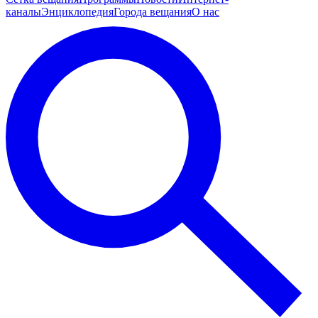
каналы
Энциклопедия
Города вещания
О нас