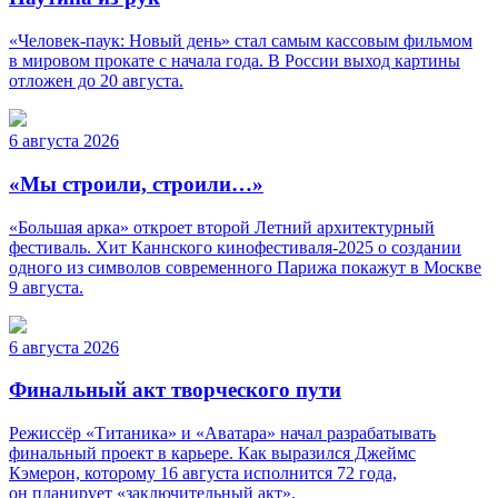
«Человек-паук: Новый день» стал самым кассовым фильмом
в мировом прокате с начала года. В России выход картины
отложен до 20 августа.
6 августа 2026
«Мы строили, строили…»
«Большая арка» откроет второй Летний архитектурный
фестиваль. Хит Каннского кинофестиваля-2025 о создании
одного из символов современного Парижа покажут в Москве
9 августа.
6 августа 2026
Финальный акт творческого пути
Режиссёр «Титаника» и «Аватара» начал разрабатывать
финальный проект в карьере. Как выразился Джеймс
Кэмерон, которому 16 августа исполнится 72 года,
он планирует «заключительный акт».