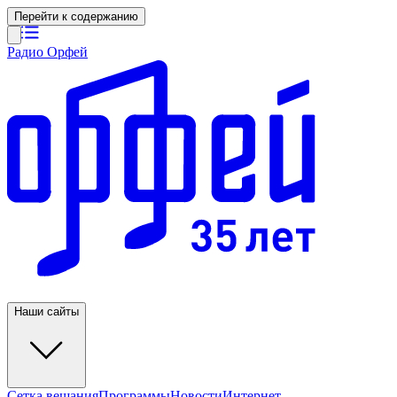
Перейти к содержанию
Радио Орфей
Наши сайты
Сетка вещания
Программы
Новости
Интернет-