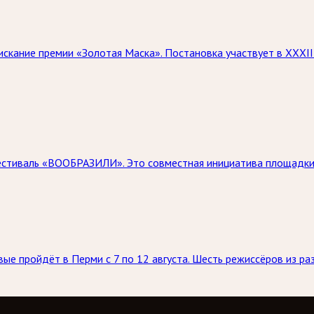
скание премии «Золотая Маска». Постановка участвует в XXXI
естиваль «ВООБРАЗИЛИ». Это совместная инициатива площадки 
е пройдёт в Перми с 7 по 12 августа. Шесть режиссёров из раз