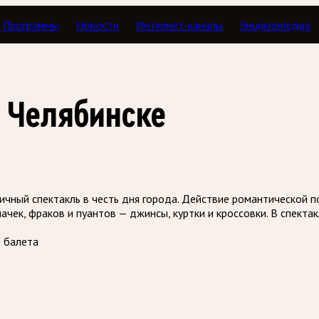
Программы
Новости
Интернет-каналы
Энциклопедия
в Челябинске
ичный спектакль в честь дня города. Действие романтической 
чек, фраков и пуантов — джинсы, куртки и кроссовки. В спекта
и балета