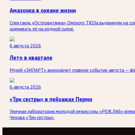
Амазонка в океане жизни
Спектакль «Островитянка» Омского ТЮЗа выдвинули на сои
оценивать её на родной сцене.
6 августа 2026
Лето в квартале
Музей «ЗИЛАРТ» анонсирует главное событие августа — ф
6 августа 2026
«Три сестры» в пейзажах Перми
Уличная лаборатория молодой режиссуры «РЕЖ.ЛАБ» впервы
Чехова «Три сестры».