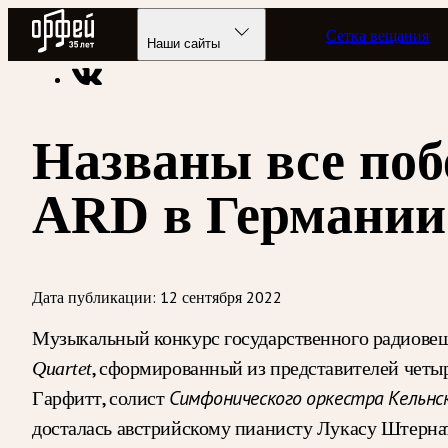
Радио Орфей
Сетка вещания
Радио классической музыки «Орфей»
Новости
Наши сайты
Названы все поб
ARD в Германии
Дата публикации:
12 сентября 2022
Музыкальный конкурс государственного радиовещ
, сформированный из представителей четыр
Quartet
Гарфитт, солист
Симфонического оркестра Кельнс
досталась австрийскому пианисту Лукасу Штернат