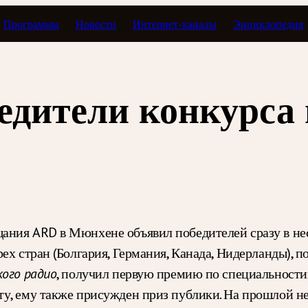
Программы
Новости
Интернет-каналы
Энциклопедия
едители конкурса
ания ARD в Мюнхене объявил победителей сразу в не
ех стран (Болгария, Германия, Канада, Нидерланды), 
, получил первую премию по специальност
кого радио
у, ему также присужден приз публики. На прошлой нед