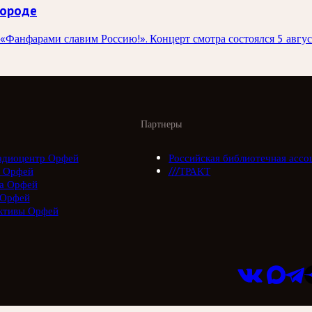
городе
«Фанфарами славим Россию!». Концерт смотра состоялся 5 авгу
Партнеры
адиоцентр Орфей
Российская библиотечная ассо
 Орфей
///ТРАКТ
а Орфей
 Орфей
ктивы Орфей