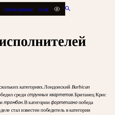
Города вещания
О нас
 исполнителей
скольких категориях. Лондонский
Barbican
победил среди
. Британец Крис
струнных квартетов
ии
. В категории
победа
тромбон
фортепиано
еле стал известен победитель в категории