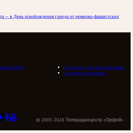
ста — в День освобождения города от немецко-фашистских
циация (РБА)
Оставить отзыв или пожелание
Сообщить об ошибке
©
2005
-
2026
Телерадиоцентр «Орфей»