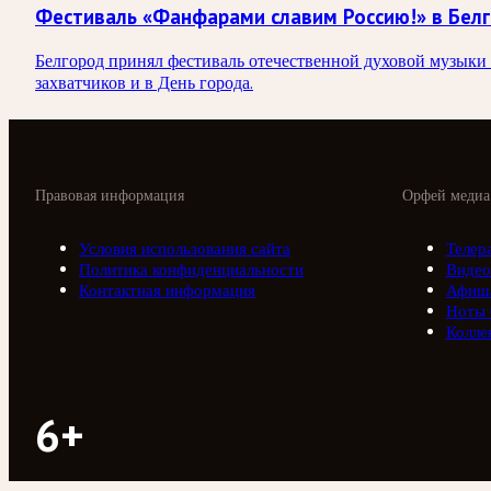
Фестиваль «Фанфарами славим Россию!» в Бел
Белгород принял фестиваль отечественной духовой музыки 
захватчиков и в День города.
Правовая информация
Орфей медиа
Условия использования сайта
Телер
Политика конфиденциальности
Видео
Контактная информация
Афиш
Ноты
Колле
6+