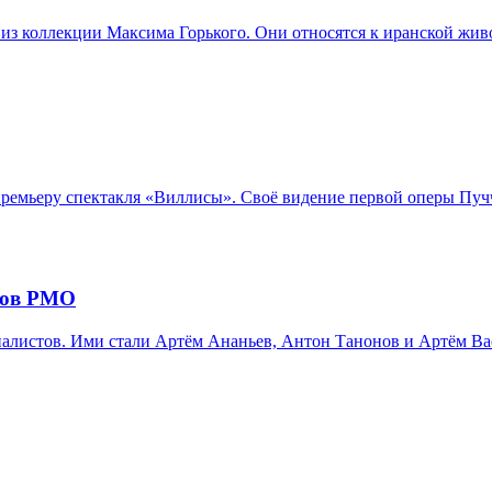
из коллекции Максима Горького. Они относятся к иранской жив
емьеру спектакля «Виллисы». Своё видение первой оперы Пучч
ров РМО
листов. Ими стали Артём Ананьев, Антон Танонов и Артём Вас