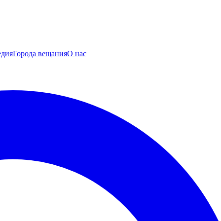
едия
Города вещания
О нас