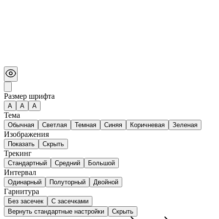
Размер шрифта
А
A
A
Тема
Обычная
Светлая
Темная
Синяя
Коричневая
Зеленая
Изображения
Показать
Скрыть
Трекинг
Стандартный
Средний
Большой
Интервал
Одинарный
Полуторный
Двойной
Гарнитура
Без засечек
С засечками
Вернуть стандартные настройки
Скрыть