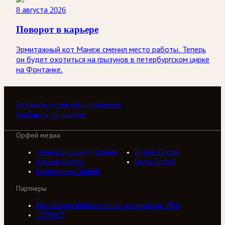
8 августа 2026
Поворот в карьере
Эрмитажный кот Манеж сменил место работы. Теперь
он будет охотиться на грызунов в петербургском цирке
на Фонтанке.
Оставить отзыв или пожелание
Сообщить об ошибке
Орфей медиа
Телерадиоцентр Орфей
Видео Орфей
Афиша Орфей
Ноты Орфей
Коллективы Орфей
Партнеры
Российская библиотечная ассоциация (РБА)
///ТРАКТ