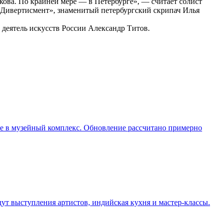
ова. По крайней мере — в Петербурге», — считает солист
«Дивертисмент», знаменитый петербургский скрипач Илья
деятель искусств России Александр Титов.
ие в музейный комплекс. Обновление рассчитано примерно
дут выступления артистов, индийская кухня и мастер-классы.