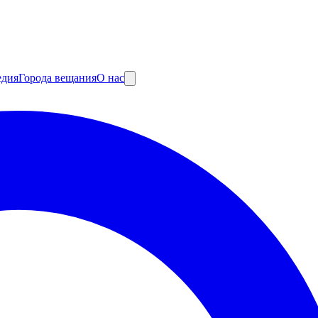
едия
Города вещания
О нас