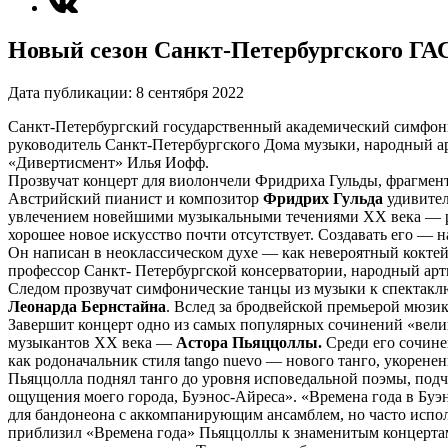
Новый сезон Санкт-Петербургского ГА
Дата публикации:
8 сентября 2022
Санкт-Петербургский государственный академический симфони
руководитель Санкт-Петербургского Дома музыки, народный а
«Дивертисмент» Илья Иофф.
Прозвучат концерт для виолончели Фридриха Гульды, фрагмен
Австрийский пианист и композитор
Фридрих Гульда
удивител
увлечением новейшими музыкальными течениями XX века — рок
хорошее новое искусство почти отсутствует. Создавать его — 
Он написан в неоклассическом духе — как невероятный коктей
профессор Санкт- Петербургской консерватории, народный арт
Следом прозвучат симфонические танцы из музыки к спектакл
Леонарда Бернстайна
. Вслед за бродвейской премьерой мюзи
Завершит концерт одно из самых популярных сочинений «велик
музыкантов XX века —
Астора Пьяццоллы.
Среди его сочине
как родоначальник стиля tango nuevo — нового танго, укорене
Пьяццолла поднял танго до уровня исповедальной поэмы, подч
ощущения моего города, Буэнос-Айреса». «Времена года в Буэ
для бандонеона с аккомпанирующим ансамблем, но часто испол
приблизил «Времена года» Пьяццоллы к знаменитым концертам