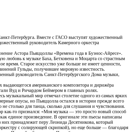
Санкт-Петербурга. Вместе с ГАСО выступят художественный
удожественный руководитель Камерного оркестра
инение Астора Пьяццоллы «Времена года в Буэнос-Айресе».
ую любовь к музыке Баха, Бетховена и Моцарта со страстным
 время. Старое искусство уже больше не имеет ценности,
очинений Гульды, получившее мировую известность.
ственный руководитель Санкт-Петербургского Дома музыки,
ех выдающегося американского композитора и дирижёра
тали Вуд и Ричардом Беймером в главных ролях.
есь музыкальный мир отмечал столетие одного из самых ярких
мерные опусы, но Пьяццолла остался в истории прежде всего
не столько для танца, сколько для слушания и чувствования.
р как-то признался: «Моя музыка — это просто новый способ
 как единое произведение. В оригинале эти пьесы написаны
з них принадлежит перу Леонида Десятникова, который
ркестру с солирующей скрипкой), но еще больше — благодаря