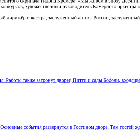
енитого скрипача Гидона Кремера. «Мы живем в эпоху Десятник
 конкурсов, художественный руководитель Камерного оркестра 
 дирижёр оркестра, заслуженный артист России, заслуженный 
. Работы также затронут дворец Питти и сады Боболи, входящ
 Основные события развернутся в Гостином дворе. Там гостей ж