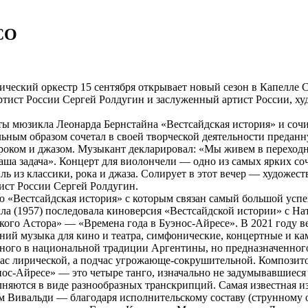
СО
ческий оркестр 15 сентября открывает новый сезон в Капелле 
ртист России Сергей Ролдугин и заслуженный артист России, х
ты мюзикла Леонарда Бернстайна «Вестсайдская история» и соч
ьным образом сочетал в своей творческой деятельности преданн
ом и джазом. Музыкант декларировал: «Мы живем в переходное
наша задача». Концерт для виолончели — одно из самых ярких с
ль из классики, рока и джаза. Солирует в этот вечер — художе
ист России Сергей Ролдугин.
ю «Вестсайдская история» с которым связан самый большой усп
кла (1957) последовала киноверсия «Вестсайдской истории» с На
ого Астора» — «Времена года в Буэнос-Айресе». В 2021 году в
ний музыка для кино и театра, симфонические, концертные и ка
нного в национальной традиции Аргентины, но предназначенного 
ас лирической, а подчас угрожающе-сокрушительной. Композито
нос-Айресе» — это четыре танго, изначально не задумывавшиеся
няются в виде разнообразных транскрипций. Самая известная и
 Вивальди — благодаря исполнительскому составу (струнному о