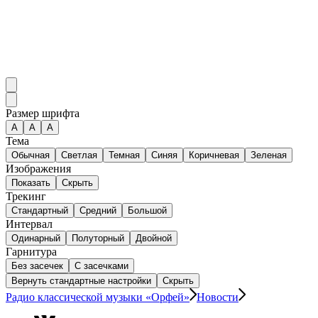
Размер шрифта
А
A
A
Тема
Обычная
Светлая
Темная
Синяя
Коричневая
Зеленая
Изображения
Показать
Скрыть
Трекинг
Стандартный
Средний
Большой
Интервал
Одинарный
Полуторный
Двойной
Гарнитура
Без засечек
С засечками
Вернуть стандартные настройки
Скрыть
Радио классической музыки «Орфей»
Новости