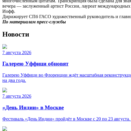
многочисленным цитатам. Транскрипция была сделана для знам
вечера — заслуженный артист России, лауреат международных
Иофф.
Дирижирует СПб ГАСО художественный руководитель и главный
По материалам пресс-службы
Новости
7 августа 2026
Галерею Уффици обновят
Галерею Уффици во Флоренции ждёт масштабная реконструкция
на два года.
7 августа 2026
«День Индии» в Москве
Фестиваль «День Индии» пройдёт в Москве с 20 по 23 августа.