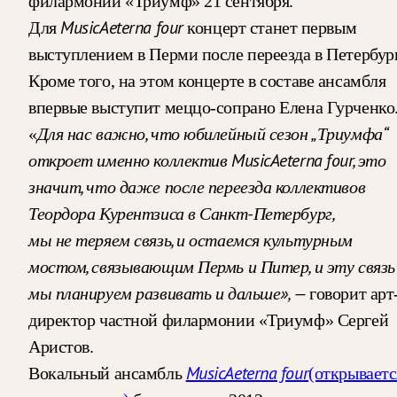
филармонии «Триумф» 21 сентября.
MusicAeterna four
Для
концерт станет первым
выступлением в Перми после переезда в Петербург
Кроме того, на этом концерте в составе ансамбля
впервые выступит меццо-сопрано Елена Гурченко
Для нас важно, что юбилейный сезон „Триумфа“
«
откроет именно коллектив MusicAeterna four, это
значит, что даже после переезда коллективов
Теордора Курентзиса в Санкт-Петербург,
мы не теряем связь, и остаемся культурным
мостом, связывающим Пермь и Питер, и эту связь
мы планируем развивать и дальше», —
говорит арт
директор частной филармонии «Триумф» Сергей
Аристов.
MusicAeterna four
Вокальный ансамбль
(открываетс