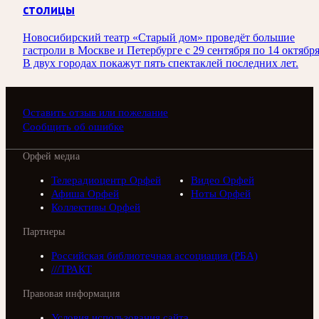
столицы
Новосибирский театр «Старый дом» проведёт большие
гастроли в Москве и Петербурге с 29 сентября по 14 октября
В двух городах покажут пять спектаклей последних лет.
Оставить отзыв или пожелание
Сообщить об ошибке
Орфей медиа
Телерадиоцентр Орфей
Видео Орфей
Афиша Орфей
Ноты Орфей
Коллективы Орфей
Партнеры
Российская библиотечная ассоциация (РБА)
///ТРАКТ
Правовая информация
Условия использования сайта