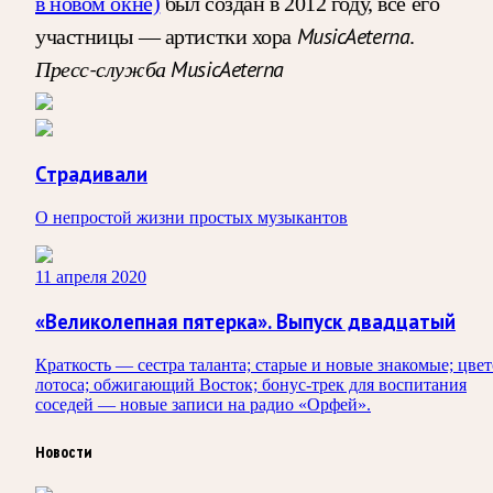
в новом окне)
был создан в 2012 году, все его
MusicAeterna
участницы — артистки хора
.
Пресс-служба MusicAeterna
Страдивали
О непростой жизни простых музыкантов
11 апреля 2020
«Великолепная пятерка». Выпуск двадцатый
Краткость — сестра таланта; старые и новые знакомые; цве
лотоса; обжигающий Восток; бонус-трек для воспитания
соседей — новые записи на радио «Орфей».
Новости