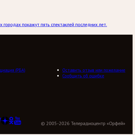
х городах покажут пять спектаклей последних лет.
циация (РБА)
Оставить отзыв или пожелание
Сообщить об ошибке
©
2005
-
2026
Телерадиоцентр «Орфей»