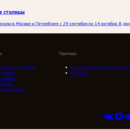
е столицы
оли в Москве и Петербурге с 29 сентября по 14 октября. В дву
а
Партнеры
адиоцентр Орфей
Российская библиотечная ассо
о Орфей
///ТРАКТ
а Орфей
 Орфей
ктивы Орфей