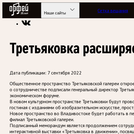
Радио Орфей
Сетка вещания
Радио классической музыки «Орфей»
Новости
Наши сайты
Третьяковка расширя
Дата публикации:
7 сентября 2022
Общественное пространство Третьяковской галереи открое
о сотрудничестве подписали генеральный директор Третья
экономическом форуме.
В новом культурном пространстве Третьяковки будут прово
гостиная с изданиями об изобразительном искусстве, про
Новое пространство во Владивостоке будет работать в пе
филиал Третьяковской галереи.
Подписанный меморандум является продолжением сотруднич
интерактивной выставки «Третьяковка в движении», посвящ