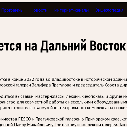
Программы
Новости
Интернет-каналы
Энциклопедия
ется на Дальний Восток
тся в конце 2022 года во Владивостоке в историческом здани
ковской галереи Зельфира Трегулова и председатель Совета д
диться выставки, мастер-классы, лекции, кинопоказы и другие 
странство для совместной работы с несколькими оборудованным
риод строительства музейно-театрального комплекса на сопке
ества FESCO и Третьяковской галереи в Приморском крае, кот
енной Павлу Михайловичу Третьякову и коллекции галереи. Такж