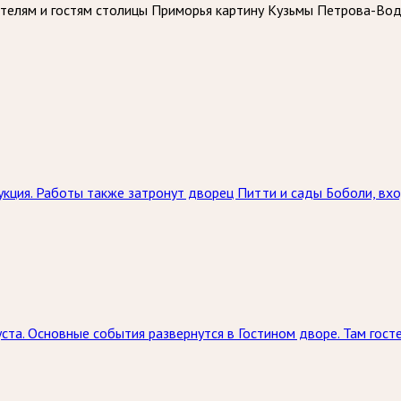
телям и гостям столицы Приморья картину Кузьмы Петрова-Вод
кция. Работы также затронут дворец Питти и сады Боболи, вхо
ста. Основные события развернутся в Гостином дворе. Там госте