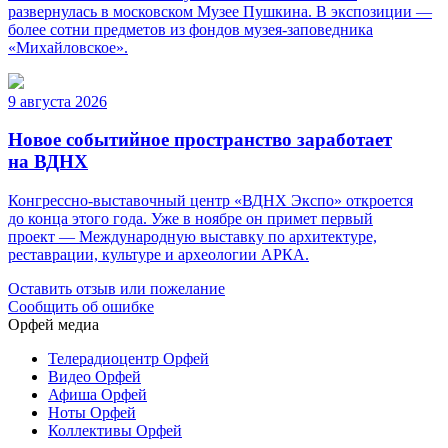
развернулась в московском Музее Пушкина. В экспозиции —
более сотни предметов из фондов музея-заповедника
«Михайловское».
9 августа 2026
Новое событийное пространство заработает
на ВДНХ
Конгрессно-выставочный центр «ВДНХ Экспо» откроется
до конца этого года. Уже в ноябре он примет первый
проект — Международную выставку по архитектуре,
реставрации, культуре и археологии АРКА.
Оставить отзыв или пожелание
Сообщить об ошибке
Орфей медиа
Телерадиоцентр Орфей
Видео Орфей
Афиша Орфей
Ноты Орфей
Коллективы Орфей