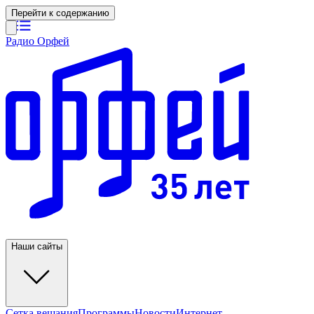
Перейти к содержанию
Радио Орфей
Наши сайты
Сетка вещания
Программы
Новости
Интернет-