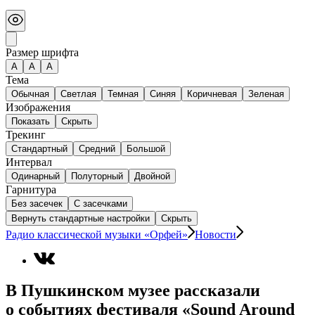
Размер шрифта
А
A
A
Тема
Обычная
Светлая
Темная
Синяя
Коричневая
Зеленая
Изображения
Показать
Скрыть
Трекинг
Стандартный
Средний
Большой
Интервал
Одинарный
Полуторный
Двойной
Гарнитура
Без засечек
С засечками
Вернуть стандартные настройки
Скрыть
Радио классической музыки «Орфей»
Новости
В Пушкинском музее рассказали
о событиях фестиваля «Sound Around