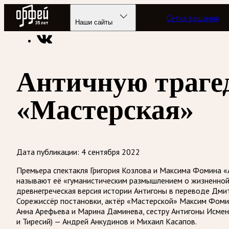
Радио Орфей
Сетка вещания
Радио классической музыки «Орфей»
Новости
Наши сайты
Античную трагед
«Мастерская»
Дата публикации:
4 сентября 2022
Премьера спектакля Григория Козлова и Максима Фомина «А
называют её «гуманистическим размышлением о жизненной 
древнегреческая версия истории Антигоны в переводе Дми
Сорежиссёр постановки, актёр «Мастерской» Максим Фомин
Анна Арефьева и Марина Даминева, сестру Антигоны Исмену
и Тиресий) — Андрей Анкудинов и Михаил Касапов.