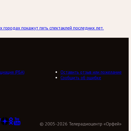
х городах покажут пять спектаклей последних лет.
циация (РБА)
Оставить отзыв или пожелание
Сообщить об ошибке
©
2005
-
2026
Телерадиоцентр «Орфей»