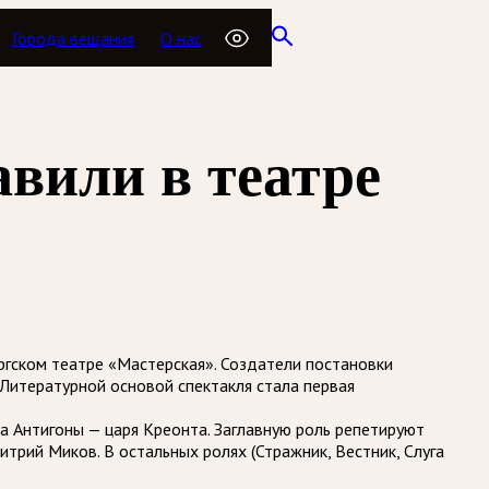
Города вещания
О нас
вили в театре
ргском театре «Мастерская». Создатели постановки
Литературной основой спектакля стала первая
 Антигоны — царя Креонта. Заглавную роль репетируют
трий Миков. В остальных ролях (Стражник, Вестник, Слуга