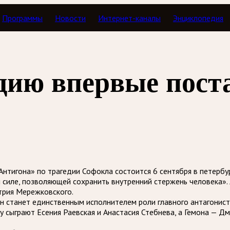
Программы
Новости
Интернет-каналы
Энциклопедия
ию впервые поста
нтигона» по трагедии Софокла состоится 6 сентября в петербу
силе, позволяющей сохранить внутренний стержень человека». 
трия Мережковского.
 станет единственным исполнителем роли главного антагониста
 сыграют Есения Раевская и Анастасия Стебнева, а Гемона — Дми