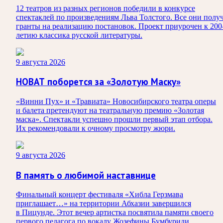
12 театров из разных регионов победили в конкурсе
спектаклей по произведениям Льва Толстого. Все они полу
гранты на реализацию постановок. Проект приурочен к 200
летию классика русской литературы.
9 августа 2026
НОВАТ поборется за «Золотую Маску»
«Винни Пух» и «Травиата» Новосибирского театра оперы
и балета претендуют на театральную премию «Золотая
маска». Спектакли успешно прошли первый этап отбора.
Их рекомендовали к очному просмотру жюри.
9 августа 2026
В память о любимой наставнице
Финальный концерт фестиваля «Хибла Герзмава
приглашает…» на территории Абхазии завершился
в Пицунде. Этот вечер артистка посвятила памяти своего
первого педагога по вокалу Жозефины Бумбуриди.