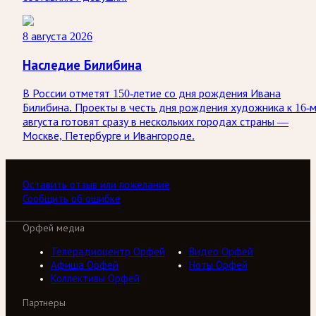
8 августа 2026
Наследие Билибина
В России отметят 150-летие со дня рождения Ивана
Билибина. Проекты в честь дня рождения художника к 16-
августа готовят сразу в нескольких городах страны —
Москве, Петербурге и Ивангороде.
Оставить отзыв или пожелание
Сообщить об ошибке
Орфей медиа
Телерадиоцентр Орфей
Видео Орфей
Афиша Орфей
Ноты Орфей
Коллективы Орфей
Партнеры