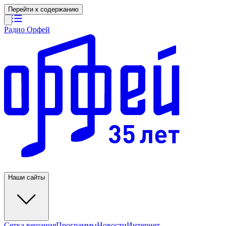
Перейти к содержанию
Радио Орфей
Наши сайты
Сетка вещания
Программы
Новости
Интернет-