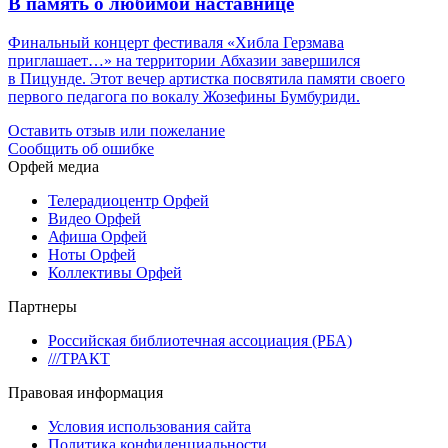
В память о любимой наставнице
Финальный концерт фестиваля «Хибла Герзмава
приглашает…» на территории Абхазии завершился
в Пицунде. Этот вечер артистка посвятила памяти своего
первого педагога по вокалу Жозефины Бумбуриди.
Оставить отзыв или пожелание
Сообщить об ошибке
Орфей медиа
Телерадиоцентр Орфей
Видео Орфей
Афиша Орфей
Ноты Орфей
Коллективы Орфей
Партнеры
Российская библиотечная ассоциация (РБА)
///ТРАКТ
Правовая информация
Условия использования сайта
Политика конфиденциальности