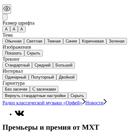
Размер шрифта
А
A
A
Тема
Обычная
Светлая
Темная
Синяя
Коричневая
Зеленая
Изображения
Показать
Скрыть
Трекинг
Стандартный
Средний
Большой
Интервал
Одинарный
Полуторный
Двойной
Гарнитура
Без засечек
С засечками
Вернуть стандартные настройки
Скрыть
Радио классической музыки «Орфей»
Новости
Премьеры и премия от МХТ