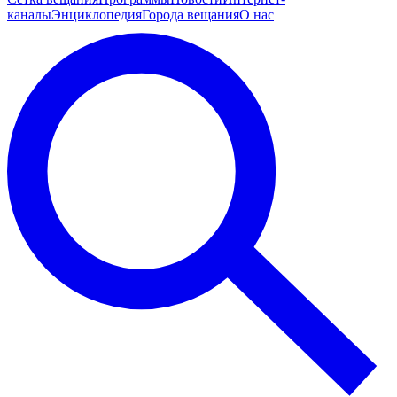
каналы
Энциклопедия
Города вещания
О нас