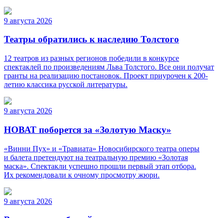
9 августа 2026
Театры обратились к наследию Толстого
12 театров из разных регионов победили в конкурсе
спектаклей по произведениям Льва Толстого. Все они получат
гранты на реализацию постановок. Проект приурочен к 200-
летию классика русской литературы.
9 августа 2026
НОВАТ поборется за «Золотую Маску»
«Винни Пух» и «Травиата» Новосибирского театра оперы
и балета претендуют на театральную премию «Золотая
маска». Спектакли успешно прошли первый этап отбора.
Их рекомендовали к очному просмотру жюри.
9 августа 2026