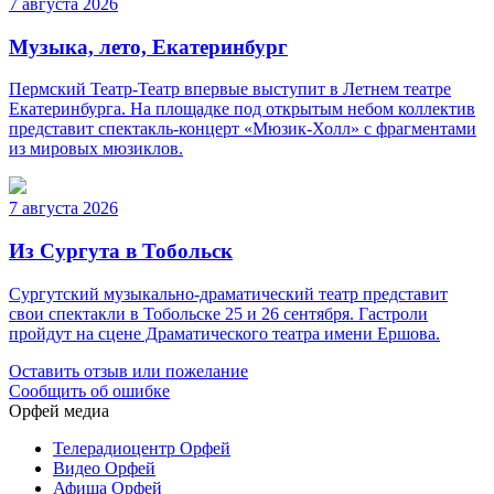
7 августа 2026
Музыка, лето, Екатеринбург
Пермский Театр-Театр впервые выступит в Летнем театре
Екатеринбурга. На площадке под открытым небом коллектив
представит спектакль-концерт «Мюзик-Холл» с фрагментами
из мировых мюзиклов.
7 августа 2026
Из Сургута в Тобольск
Сургутский музыкально-драматический театр представит
свои спектакли в Тобольске 25 и 26 сентября. Гастроли
пройдут на сцене Драматического театра имени Ершова.
Оставить отзыв или пожелание
Сообщить об ошибке
Орфей медиа
Телерадиоцентр Орфей
Видео Орфей
Афиша Орфей