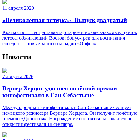
11 апреля 2020
«Великолепная пятерка». Выпуск двадцатый
Краткость — сестра таланта; старые и новые знакомые; цветок
лотоса; обжигающий Восток; бонус-трек для воспитания
соседей — новые записи на радио «Орфей».
Новости
7 августа 2026
Вернер Херцог удостоен почётной премии
кинофестиваля в Сан-Себастьяне
Международный кинофестиваль в Сан-Себастьяне чествует
немецкого режиссёра Вернера Херцога. Он получит почётную
премию «Доностия». Награждение состоится на гала-вечере
открытия фестиваля 18 сентября.