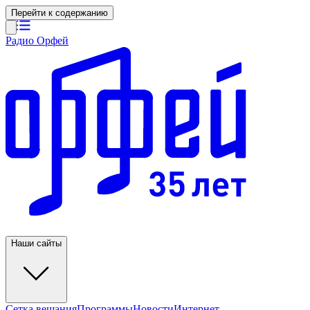
Перейти к содержанию
Радио Орфей
Наши сайты
Сетка вещания
Программы
Новости
Интернет-