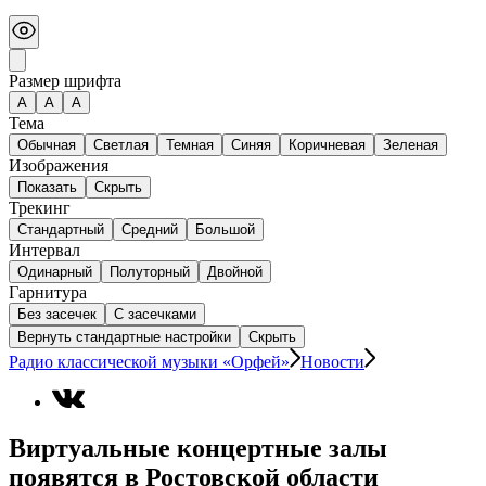
Размер шрифта
А
A
A
Тема
Обычная
Светлая
Темная
Синяя
Коричневая
Зеленая
Изображения
Показать
Скрыть
Трекинг
Стандартный
Средний
Большой
Интервал
Одинарный
Полуторный
Двойной
Гарнитура
Без засечек
С засечками
Вернуть стандартные настройки
Скрыть
Радио классической музыки «Орфей»
Новости
Виртуальные концертные залы
появятся в Ростовской области