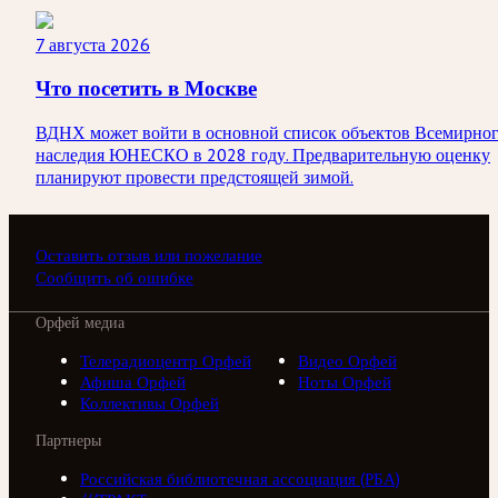
7 августа 2026
Что посетить в Москве
ВДНХ может войти в основной список объектов Всемирно
наследия ЮНЕСКО в 2028 году. Предварительную оценку
планируют провести предстоящей зимой.
Оставить отзыв или пожелание
Сообщить об ошибке
Орфей медиа
Телерадиоцентр Орфей
Видео Орфей
Афиша Орфей
Ноты Орфей
Коллективы Орфей
Партнеры
Российская библиотечная ассоциация (РБА)