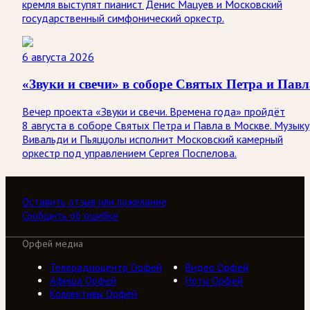
кремля выступят пианист Денис Мацуев и Московский
государственный симфонический оркестр.
6 августа 2026
«Звуки и свечи» в соборе Святых Петра и Павл
Вечер проекта «Звуки и свечи. Времена года» пройдёт
8 августа в соборе Святых Петра и Павла в Москве. Музыку
Вивальди и Пьяццолы исполнит Московский камерный
оркестр под управлением Сергея Поспелова.
Оставить отзыв или пожелание
Сообщить об ошибке
Орфей медиа
Телерадиоцентр Орфей
Видео Орфей
Афиша Орфей
Ноты Орфей
Коллективы Орфей