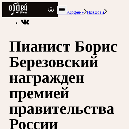
Радио Орфей
Радио классической музыки «Орфей»
Новости
Пианист Борис
Березовский
награжден
премией
правительства
России