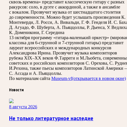
сквозь времена» представит классическую гитару с разных
ракурсов: соло, в дуэте с аккординой, а также в ансамбле
с вокалом. Прозвучит музыка от шестнадцатого столетия
до современности. Можно будет услышать произведения К.
Монтеверди, Л. Росси, А. Вивальди, Г. Ф. Генделя И. С. Баха
Д. Агуадо, Ф. Шуберта, А. Пьяццоллы, Р. Дьенса, У. Ведлиха
К. Доменикони, Г. Середина
13 октября программу «гитара-маленький оркестр» (мирова
классика для 6-струнной и 7-струнной гитары) представит
лауреат всероссийских и международных конкурсов
Александрова Ирина. Прозвучит музыка композиторов
рубежа XIX–XX веков Ф.Тарреги и М.Льобета, современны
советских и российских композиторов С. Орехова, С. Рудне
И.Рехина, также пьесы композиторов Латинской Америки 
С. Ассада и А. Пьяццоллы.
По материалам сайта
Museum-vf
(открывается в новом окне)
Новости
8 августа 2026
Не только литературное наследие