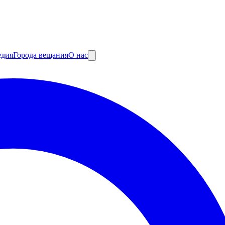
едия
Города вещания
О нас