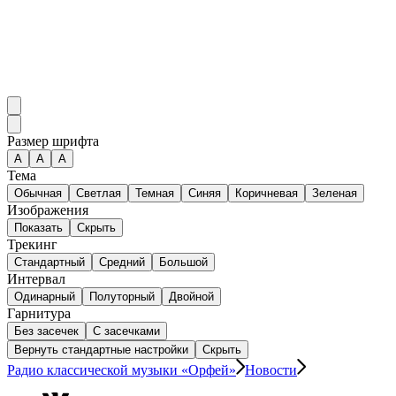
Размер шрифта
А
A
A
Тема
Обычная
Светлая
Темная
Синяя
Коричневая
Зеленая
Изображения
Показать
Скрыть
Трекинг
Стандартный
Средний
Большой
Интервал
Одинарный
Полуторный
Двойной
Гарнитура
Без засечек
С засечками
Вернуть стандартные настройки
Скрыть
Радио классической музыки «Орфей»
Новости