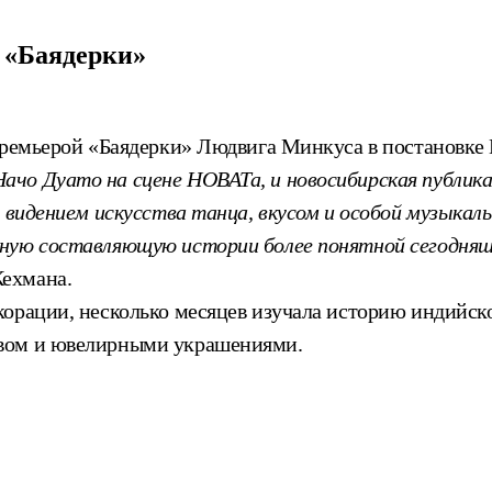
 «Баядерки»
премьерой «Баядерки» Людвига Минкуса в постановке 
ачо Дуато на сцене НОВАТа, и новосибирская публик
го видением искусства танца, вкусом и особой музы
ьную составляющую истории более понятной сегодня
ехмана.
корации, несколько месяцев изучала историю индийс
евом и ювелирными украшениями.