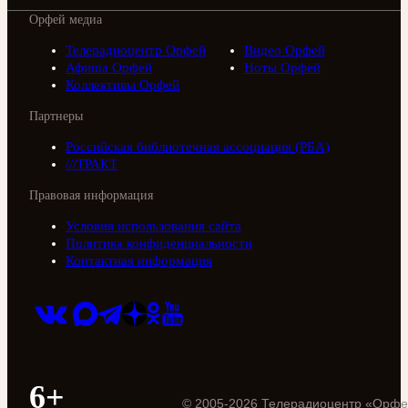
Орфей медиа
Телерадиоцентр Орфей
Видео Орфей
Афиша Орфей
Ноты Орфей
Коллективы Орфей
Партнеры
Российская библиотечная ассоциация (РБА)
///ТРАКТ
Правовая информация
Условия использования сайта
Политика конфиденциальности
Контактная информация
6+
©
2005
-
2026
Телерадиоцентр «Орфе