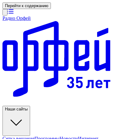
Перейти к содержанию
Радио Орфей
Наши сайты
Сетка вещания
Программы
Новости
Интернет-