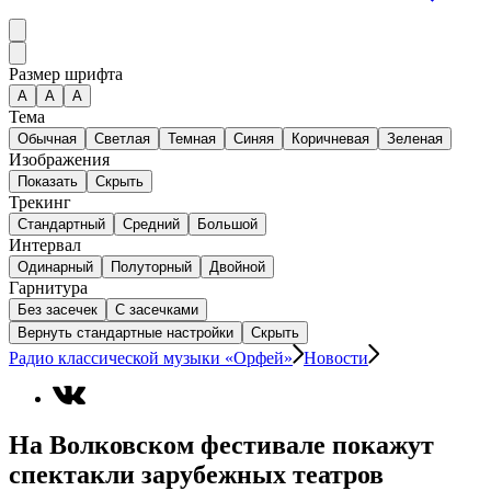
Размер шрифта
А
A
A
Тема
Обычная
Светлая
Темная
Синяя
Коричневая
Зеленая
Изображения
Показать
Скрыть
Трекинг
Стандартный
Средний
Большой
Интервал
Одинарный
Полуторный
Двойной
Гарнитура
Без засечек
С засечками
Вернуть стандартные настройки
Скрыть
Радио классической музыки «Орфей»
Новости
На Волковском фестивале покажут
спектакли зарубежных театров