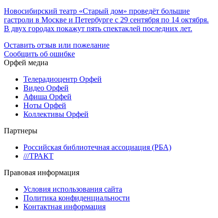
Новосибирский театр «Старый дом» проведёт большие
гастроли в Москве и Петербурге с 29 сентября по 14 октября.
В двух городах покажут пять спектаклей последних лет.
Оставить отзыв или пожелание
Сообщить об ошибке
Орфей медиа
Телерадиоцентр Орфей
Видео Орфей
Афиша Орфей
Ноты Орфей
Коллективы Орфей
Партнеры
Российская библиотечная ассоциация (РБА)
///ТРАКТ
Правовая информация
Условия использования сайта
Политика конфиденциальности
Контактная информация