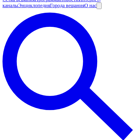
каналы
Энциклопедия
Города вещания
О нас