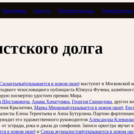
Программы
Новости
Интернет-каналы
Энциклопедия
стского долга
Силантьева
(открывается в новом окне)
выступит в Московской к
подвиге чехословацкого публициста Юлиуса Фучика, казнённого
оторую посмертно удостоен премии Мира.
 Шостаковича
,
Арама Хачатуряна
,
Георгия Свиридова
, других 
гения Крылатова,
Марка Минкова
(открывается в новом окне)
,
Евг
окалисты Елена Терентьева и Анна Бутурлина. Партию фортепиа
 увидит его художественного руководителя
Александра Клевицк
от эстрады, рока и джаза до симфонии. Записи оркестра звучат 
тся в новом окне)
и
Союза журналистов
(открывается в новом окн