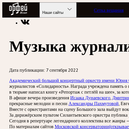
Радио Орфей
Сетка вещания
Радио классической музыки «Орфей»
Новости
Наши сайты
Музыка журнали
Дата публикации:
7 сентября 2022
Академический большой концертный оркестр имени Юрия 
журналистов «Солидарность». Награда учреждена память о 
в тюрьме написал книгу «Репортаж с петлёй на шее», за к
В афише вечера произведения
Исаака Дунаевского
,
Дмитрия
прекрасные мелодии и песни
Александры Пахмутовой
, Ев
Вместе с оркестрантами на сцену Большого зала выйдут в
За дирижёрским пультом Силантьевского оркестра публика
Сегодня в репертуаре легендарного коллектива все жанры — 
По материалам сайтов
Московской консерватории
(открывае