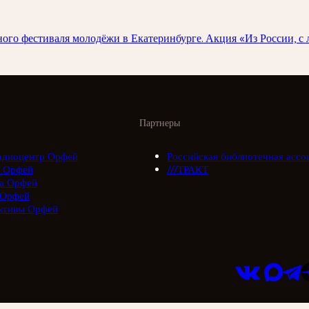
го фестиваля молодёжи в Екатеринбурге. Акция «Из России, с 
Партнеры
адиоцентр Орфей
Российская библиотечная ассо
 Орфей
///ТРАКТ
а Орфей
 Орфей
ктивы Орфей