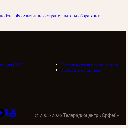
любовью!» охватит всю страну: пункты сбора книг
циация (РБА)
Оставить отзыв или пожелание
Сообщить об ошибке
©
2005
-
2026
Телерадиоцентр «Орфей»