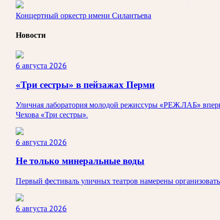
Концертный оркестр имени Силантьева
Новости
6 августа 2026
«Три сестры» в пейзажах Перми
Уличная лаборатория молодой режиссуры «РЕЖ.ЛАБ» впервые
Чехова «Три сестры».
6 августа 2026
Не только минеральные воды
Первый фестиваль уличных театров намерены организовать 
6 августа 2026