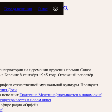
Города вещания
О нас
онсерватории на церемонии вручения премии Союза
 в Берлине 8 сентября 1943 года. Отважный репортёр
корифеев отечественной музыкальной культуры. Прозвучат
ения Доги
.
но исполнит
Екатерина Мечетина
(открывается в новом окне)
.
ого
(открывается в новом окне)
.
в эфире радио «Орфей».
е)