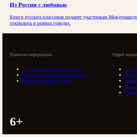
Из России с любовью
Книги русских классиков подарят участникам Международно
открылись в разных городах.
Правовая информация
Орфей медиа
Условия использования сайта
Телер
Политика конфиденциальности
Видео
Контактная информация
Афиш
Ноты
Колле
6+