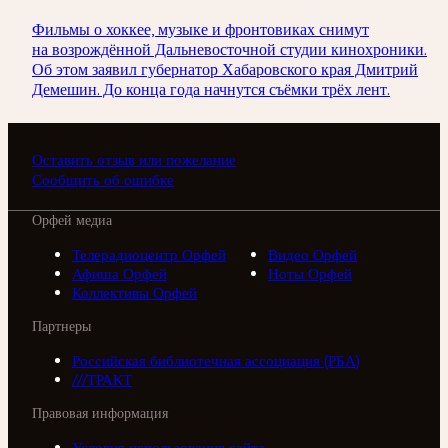
Фильмы о хоккее, музыке и фронтовиках снимут
на возрождённой Дальневосточной студии кинохроники.
Об этом заявил губернатор Хабаровского края Дмитрий
Демешин. До конца года начнутся съёмки трёх лент.
Оставить отзыв или пожелание
Сообщить об ошибке
Орфей медиа
Телерадиоцентр Орфей
Видео Орфей
Афиша Орфей
Ноты Орфей
Коллективы Орфей
Партнеры
Российская библиотечная ассоциация (РБА)
///ТРАКТ
Правовая информация
Условия использования сайта