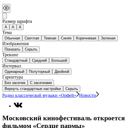
Размер шрифта
А
A
A
Тема
Обычная
Светлая
Темная
Синяя
Коричневая
Зеленая
Изображения
Показать
Скрыть
Трекинг
Стандартный
Средний
Большой
Интервал
Одинарный
Полуторный
Двойной
Гарнитура
Без засечек
С засечками
Вернуть стандартные настройки
Скрыть
Радио классической музыки «Орфей»
Новости
Московский кинофестиваль откроется
фильмом «Сердце пармы»