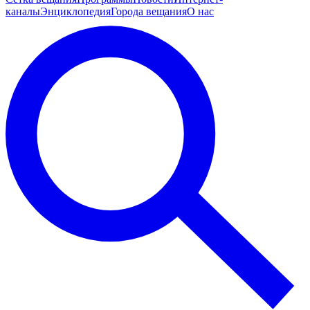
каналы
Энциклопедия
Города вещания
О нас