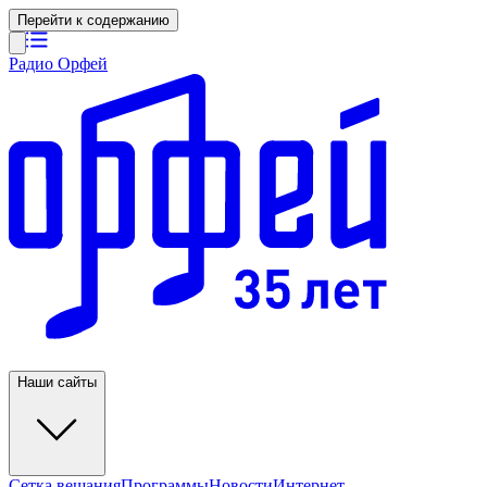
Перейти к содержанию
Радио Орфей
Наши сайты
Сетка вещания
Программы
Новости
Интернет-