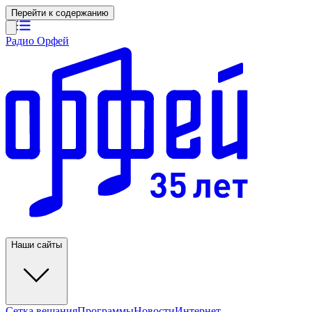
Перейти к содержанию
Радио Орфей
Наши сайты
Сетка вещания
Программы
Новости
Интернет-