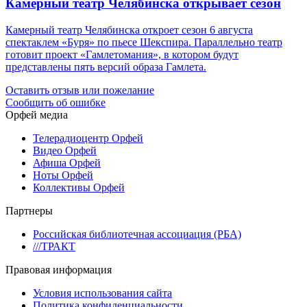
Камерный театр Челябинска открывает сезон
Камерный театр Челябинска откроет сезон 6 августа
спектаклем «Буря» по пьесе Шекспира. Параллельно театр
готовит проект «Гамлетомания», в котором будут
представлены пять версий образа Гамлета.
Оставить отзыв или пожелание
Сообщить об ошибке
Орфей медиа
Телерадиоцентр Орфей
Видео Орфей
Афиша Орфей
Ноты Орфей
Коллективы Орфей
Партнеры
Российская библиотечная ассоциация (РБА)
///ТРАКТ
Правовая информация
Условия использования сайта
Политика конфиденциальности