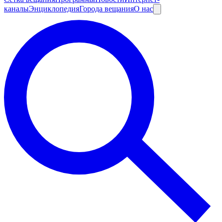
каналы
Энциклопедия
Города вещания
О нас