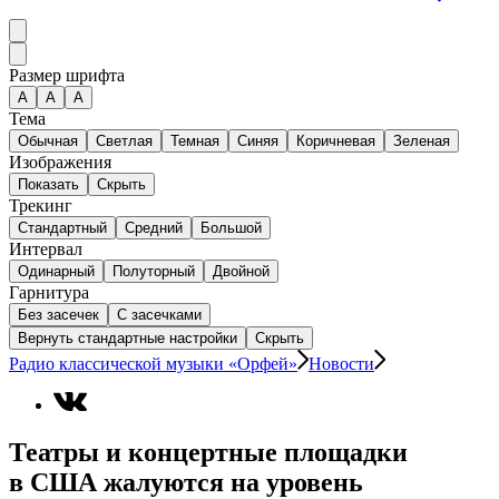
Размер шрифта
А
A
A
Тема
Обычная
Светлая
Темная
Синяя
Коричневая
Зеленая
Изображения
Показать
Скрыть
Трекинг
Стандартный
Средний
Большой
Интервал
Одинарный
Полуторный
Двойной
Гарнитура
Без засечек
С засечками
Вернуть стандартные настройки
Скрыть
Радио классической музыки «Орфей»
Новости
Театры и концертные площадки
в США жалуются на уровень