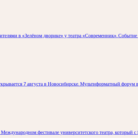
зрителями в «Зелёном дворике» у театра «Современник». Событи
крывается 7 августа в Новосибирске. Мультиформатный форум в
Международном фестивале университетского театра, который с 8