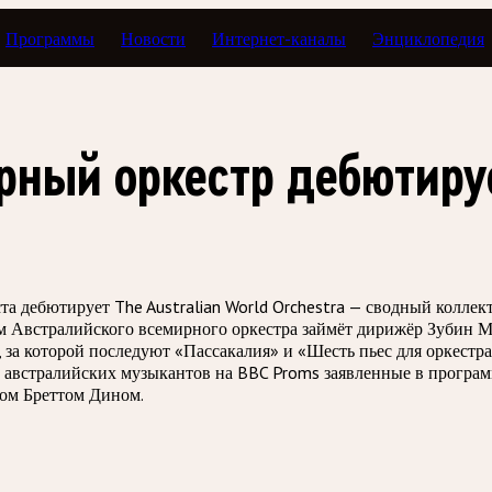
Программы
Новости
Интернет-каналы
Энциклопедия
рный оркестр дебютиру
 дебютирует The Australian World Orchestra — сводный коллект
ом Австралийского всемирного оркестра займёт дирижёр Зубин М
а которой последуют «Пассакалия» и «Шесть пьес для оркестра
та австралийских музыкантов на BBC Proms заявленные в прогр
ром Бреттом Дином.