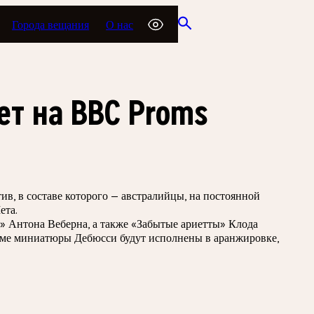
Города вещания
О нас
ет на BBC Proms
ив, в составе которого — австралийцы, на постоянной
ета.
» Антона Веберна, а также «Забытые ариетты» Клода
амме миниатюры Дебюсси будут исполнены в аранжировке,