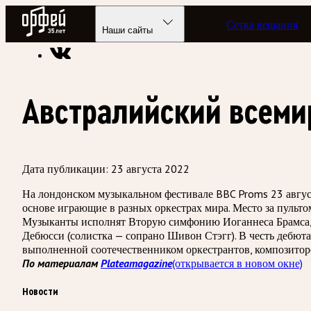
Радио Орфей
Сетка вещания
Радио классической музыки «Орфей»
Новости
Наши сайты
Австралийский всеми
Дата публикации:
23 августа 2022
На лондонском музыкальном фестивале BBC Proms 23 августа
основе играющие в разных оркестрах мира. Место за пульт
Музыканты исполнят Вторую симфонию Иоганнеса Брамса, з
Дебюсси (солистка — сопрано Шивон Стэгг). В честь дебю
выполненной соотечественником оркестрантов, композито
По материалам
Plateamagazine
(открывается в новом окне)
Новости