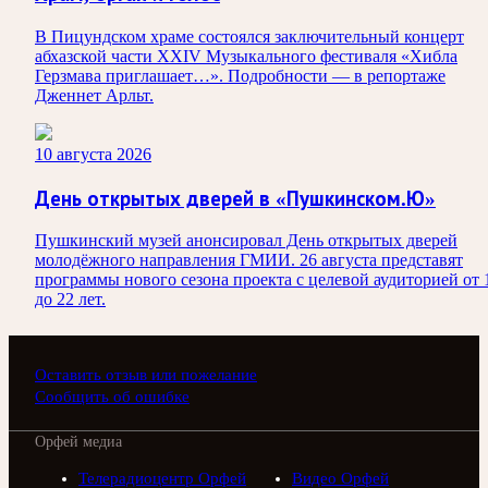
В Пицундском храме состоялся заключительный концерт
абхазской части XXIV Музыкального фестиваля «Хибла
Герзмава приглашает…». Подробности — в репортаже
Дженнет Арльт.
10 августа 2026
День открытых дверей в «Пушкинском.Ю»
Пушкинский музей анонсировал День открытых дверей
молодёжного направления ГМИИ. 26 августа представят
программы нового сезона проекта с целевой аудиторией от 
до 22 лет.
Оставить отзыв или пожелание
Сообщить об ошибке
Орфей медиа
Телерадиоцентр Орфей
Видео Орфей