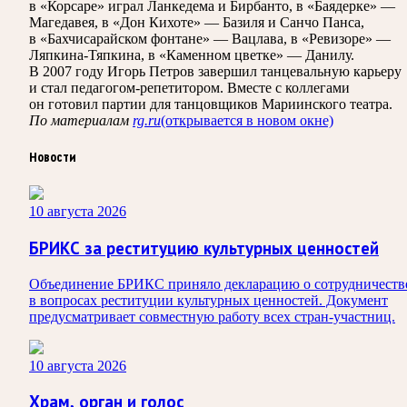
в «Корсаре» играл Ланкедема и Бирбанто, в «Баядерке» —
Магедавея, в «Дон Кихоте» — Базиля и Санчо Панса,
в «Бахчисарайском фонтане» — Вацлава, в «Ревизоре» —
Ляпкина-Тяпкина, в «Каменном цветке» — Данилу.
В 2007 году Игорь Петров завершил танцевальную карьеру
и стал педагогом-репетитором. Вместе с коллегами
он готовил партии для танцовщиков Мариинского театра.
По материалам
rg.ru
(открывается в новом окне)
Новости
10 августа 2026
БРИКС за реституцию культурных ценностей
Объединение БРИКС приняло декларацию о сотрудничеств
в вопросах реституции культурных ценностей. Документ
предусматривает совместную работу всех стран-участниц.
10 августа 2026
Храм, орган и голос