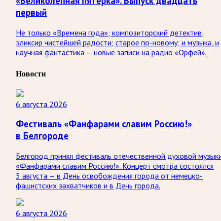
«Великолепная пятерка». Выпуск двадцать
первый
Не только «Времена года»; композиторский детектив;
эликсир чистейшей радости; старое по-новому; и музыка, и
научная фантастика — новые записи на радио «Орфей».
Новости
6 августа 2026
Фестиваль «Фанфарами славим Россию!»
в Белгороде
Белгород принял фестиваль отечественной духовой музык
«Фанфарами славим Россию!». Концерт смотра состоялся
5 августа — в День освобождения города от немецко-
фашистских захватчиков и в День города.
6 августа 2026