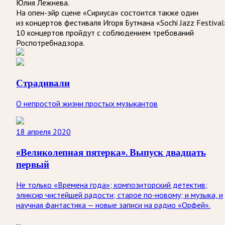
Юлия Лежнева.
На опен-эйр сцене «Сириуса» состоится также один
из концертов фестиваля Игоря Бутмана «Sochi Jazz Festival
10 концертов пройдут с соблюдением требований
Роспотребнадзора.
Страдивали
О непростой жизни простых музыкантов
18 апреля 2020
«Великолепная пятерка». Выпуск двадцать
первый
Не только «Времена года»; композиторский детектив;
эликсир чистейшей радости; старое по-новому; и музыка, и
научная фантастика — новые записи на радио «Орфей».