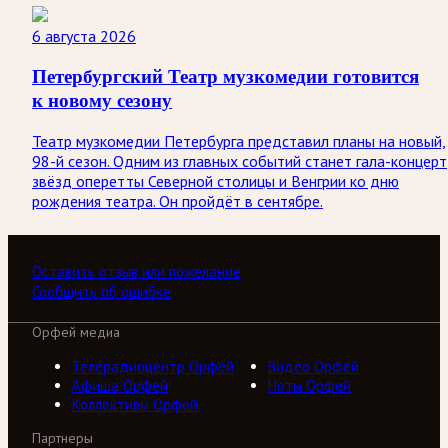
6 августа 2026
Петербургский Театр музкомедии готовится
к новому сезону
Театр музкомедии Петербурга представил планы на новый,
98-й сезон. Одним из главных событий станет гала-концерт
звёзд оперетты Северной столицы и Венгрии ко дню
рождения театра. Он пройдёт в сентябре.
Оставить отзыв или пожелание
Сообщить об ошибке
Орфей медиа
Телерадиоцентр Орфей
Видео Орфей
Афиша Орфей
Ноты Орфей
Коллективы Орфей
Партнеры