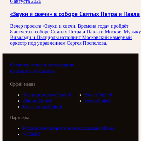
6 августа 2026
«Звуки и свечи» в соборе Святых Петра и Павла
Вечер проекта «Звуки и свечи. Времена года» пройдёт
8 августа в соборе Святых Петра и Павла в Москве. Музыку
Вивальди и Пьяццолы исполнит Московский камерный
оркестр под управлением Сергея Поспелова.
Оставить отзыв или пожелание
Сообщить об ошибке
Орфей медиа
Телерадиоцентр Орфей
Видео Орфей
Афиша Орфей
Ноты Орфей
Коллективы Орфей
Партнеры
Российская библиотечная ассоциация (РБА)
///ТРАКТ