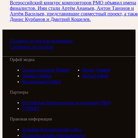
Всероссийский конкурс композиторов РМО объявил имена
финалистов. Ими стали Артём Ананьев, Антон Танонов и
Артём Васильев, представившие совместный проект, а такж
Динис Курбанов и Дмитрий Кошелев.
Оставить отзыв или пожелание
Сообщить об ошибке
Орфей медиа
Телерадиоцентр Орфей
Видео Орфей
Афиша Орфей
Ноты Орфей
Коллективы Орфей
Партнеры
Российская библиотечная ассоциация (РБА)
///ТРАКТ
Правовая информация
Условия использования сайта
Политика конфиденциальности