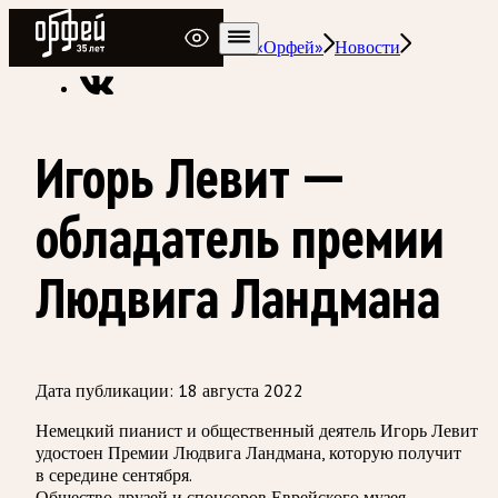
Радио Орфей
Радио классической музыки «Орфей»
Новости
Игорь Левит —
обладатель премии
Людвига Ландмана
Дата публикации:
18 августа 2022
Немецкий пианист и общественный деятель Игорь Левит
удостоен Премии Людвига Ландмана, которую получит
в середине сентября.
Общество друзей и спонсоров Еврейского музея