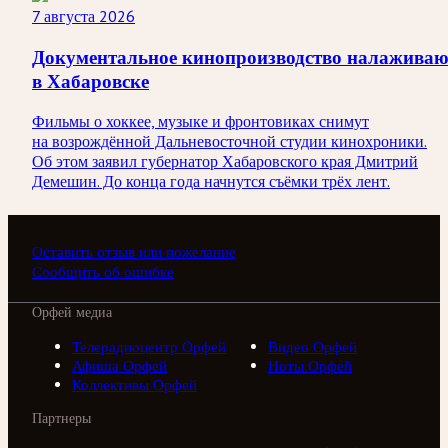
7 августа 2026
Документальное кинопроизводство налаживаю
в Хабаровске
Фильмы о хоккее, музыке и фронтовиках снимут
на возрождённой Дальневосточной студии кинохроники.
Об этом заявил губернатор Хабаровского края Дмитрий
Демешин. До конца года начнутся съёмки трёх лент.
Оставить отзыв или пожелание
Сообщить об ошибке
Орфей медиа
Телерадиоцентр Орфей
Видео Орфей
Афиша Орфей
Ноты Орфей
Коллективы Орфей
Партнеры