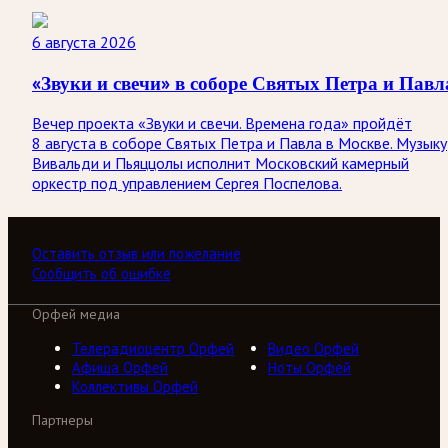
6 августа 2026
«Звуки и свечи» в соборе Святых Петра и Павл
Вечер проекта «Звуки и свечи. Времена года» пройдёт
8 августа в соборе Святых Петра и Павла в Москве. Музыку
Вивальди и Пьяццолы исполнит Московский камерный
оркестр под управлением Сергея Поспелова.
Оставить отзыв или пожелание
Сообщить об ошибке
Орфей медиа
Телерадиоцентр Орфей
Видео Орфей
Афиша Орфей
Ноты Орфей
Коллективы Орфей
Партнеры