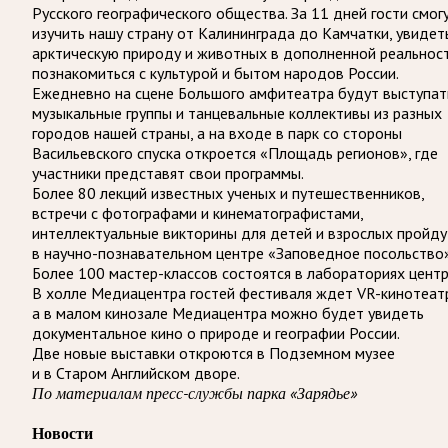
Русского географического общества. За 11 дней гости смог
изучить нашу страну от Калининграда до Камчатки, увидет
арктическую природу и животных в дополненной реальност
познакомиться с культурой и бытом народов России.
Ежедневно на сцене Большого амфитеатра будут выступат
музыкальные группы и танцевальные коллективы из разных
городов нашей страны, а на входе в парк со стороны
Васильевского спуска откроется «Площадь регионов»‎, где
участники представят свои программы.
Более 80 лекций известных ученых и путешественников,
встречи с фотографами и кинематографистами,
интеллектуальные викторины для детей и взрослых пройду
в научно-познавательном центре «Заповедное посольство»‎
Более 100 мастер-классов состоятся в лабораториях центр
В холле Медиацентра гостей фестиваля ждет VR-кинотеат
а в малом кинозале Медиацентра можно будет увидеть
документальное кино о природе и географии России.
Две новые выставки откроются в Подземном музее
и в Старом Английском дворе.
По материалам пресс-службы парка «Зарядье»
Новости