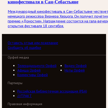
кинофестиваля в Сан-Себастьяне
Международный кинофестиваль в Сан-Себастьяне чествуе
немецкого режиссёра Вернера Херцога. Он получит почётн
премию «Доностия». Награждение состоится на гала-вечер
открытия фестиваля 18 сентября.
Оставить отзыв или пожелание
Сообщить об ошибке
Орфей медиа
Телерадиоцентр Орфей
Видео Орфей
Афиша Орфей
Ноты Орфей
Коллективы Орфей
Партнеры
Российская библиотечная ассоциация (РБА)
///ТРАКТ
Правовая информация