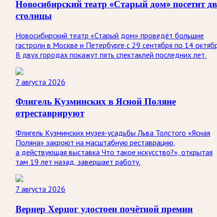
Новосибирский театр «Старый дом» посетит дв
столицы
Новосибирский театр «Старый дом» проведёт большие
гастроли в Москве и Петербурге с 29 сентября по 14 октябр
В двух городах покажут пять спектаклей последних лет.
7 августа 2026
Флигель Кузминских в Ясной Поляне
отреставрируют
Флигель Кузминских музея-усадьбы Льва Толстого «Ясная
Поляна» закроют на масштабную реставрацию,
а действующая выставка Что такое искусство?», открытая
там 19 лет назад, завершает работу.
7 августа 2026
Вернер Херцог удостоен почётной премии