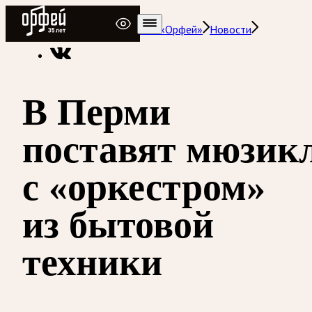
Радио Орфей
Радио классической музыки «Орфей»
Новости
В Перми
поставят мюзик
с «оркестром»
из бытовой
техники