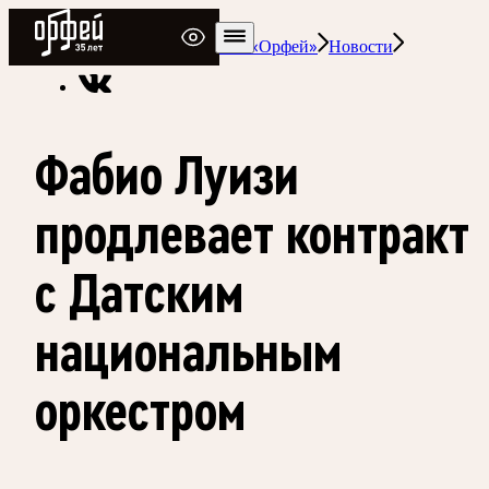
Радио Орфей
Радио классической музыки «Орфей»
Новости
Фабио Луизи
продлевает контракт
с Датским
национальным
оркестром