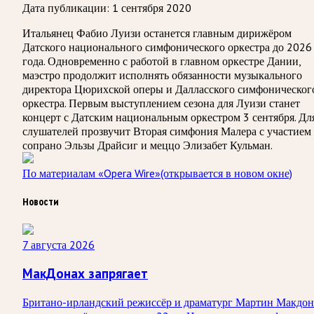
Дата публикации:
1 сентября 2020
Итальянец Фабио Луизи останется главным дирижёром
Датского национального симфонического оркестра до 2026
года. Одновременно с работой в главном оркестре Дании,
маэстро продолжит исполнять обязанности музыкального
директора Цюрихской оперы и Далласского симфоническог
оркестра. Первым выступлением сезона для Луизи станет
концерт с Датским национальным оркестром 3 сентября. Дл
слушателей прозвучит Вторая симфония Малера с участием
сопрано Эльзы Драйсиг и меццо Элизабет Кульман.
По материалам «Opera Wire»
(открывается в новом окне)
Новости
7 августа 2026
МакДонах запрягает
Британо-ирландский режиссёр и драматург Мартин Макдон