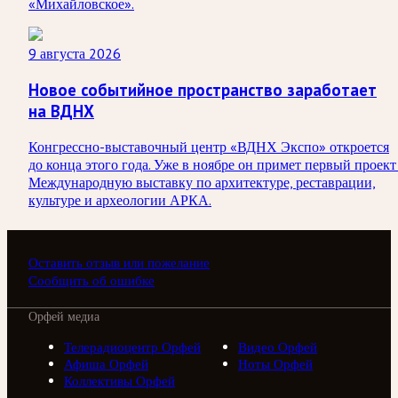
«Михайловское».
9 августа 2026
Новое событийное пространство заработает
на ВДНХ
Конгрессно-выставочный центр «ВДНХ Экспо» откроется
до конца этого года. Уже в ноябре он примет первый проект
Международную выставку по архитектуре, реставрации,
культуре и археологии АРКА.
Оставить отзыв или пожелание
Сообщить об ошибке
Орфей медиа
Телерадиоцентр Орфей
Видео Орфей
Афиша Орфей
Ноты Орфей
Коллективы Орфей