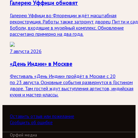
Галерею Уффици обновят
Галерею Уффици во Флоренции ждёт масштабная
реконструкция. Работы также затронут дворец Питти и са
Боболи, входящие в музейный комплекс. Обновление
рассчитано примерно на два года.
7 августа 2026
«День Индии» в Москве
Фестиваль «День Индии» пройдёт в Москве с 20
по 23 августа. Основные события развернутся в Гостином
дворе. Там гостей ждут выступления артистов, индийская
кухня и мастер-классы.
Оставить отзыв или пожелание
Сообщить об ошибке
Орфей медиа