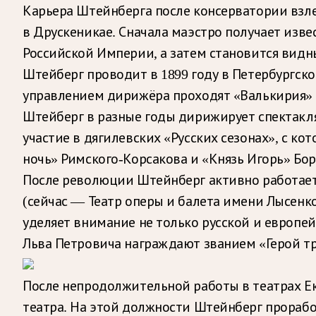
Карьера Штейнберга после консерватории взл
в Друскеникае. Сначала маэстро получает изве
Российской Империи, а затем становится вид
Штейберг проводит в 1899 году в Петербургск
управлением дирижёра проходят «Валькирия» В
Штейберг в разные годы дирижирует спектаклям
участие в дягилевских «Русских сезонах», с к
ночь» Римского-Корсакова и «Князь Игорь» Бо
После революции Штейнберг активно работает 
(сейчас — Театр оперы и балета имени Лысенко
уделяет внимание не только русской и европейс
Льва Петровича награждают званием «Герой тр
После непродолжительной работы в театрах Ека
театра. На этой должности Штейнберг проработ