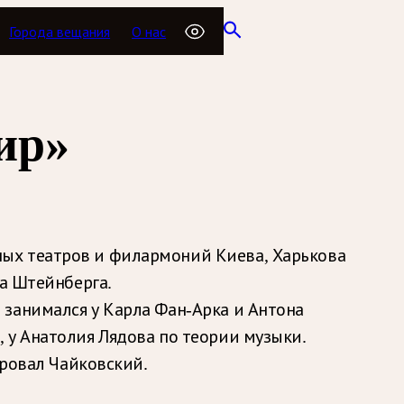
Города вещания
О нас
ир»
ных театров и филармоний Киева, Харькова
ча Штейнберга.
 занимался у Карла Фан-Арка и Антона
 у Анатолия Лядова по теории музыки.
ировал Чайковский.