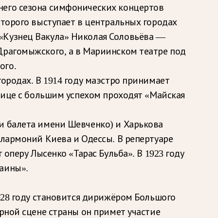
него сезона симфонических концертов
оторого выступает в центральных городах
«Кузнец Вакула» Николая Соловьёва —
Драгомыжского, а в Мариинском театре под
ого.
городах. В 1914 году маэстро принимает
олице с большим успехом проходят «Майская
и балета имени Шевченко) и Харькова
илармоний Киева и Одессы. В репертуаре
 оперу Лысенко «Тарас Бульба». В 1923 году
раины».
1928 году становится дирижёром Большого
ерной сцене страны он примет участие