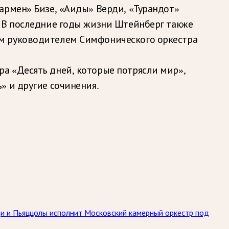
армен» Бизе, «Аиды» Верди, «Турандот»
. В последние годы жизни Штейнберг также
ым руководителем Симфонического оркестра
а «Десять дней, которые потрясли мир»,
» и другие сочинения.
ьди и Пьяццолы исполнит Московский камерный оркестр под