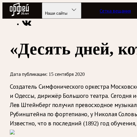
Радио Орфей
Сетка вещания
Радио классической музыки «Орфей»
Новости
Наши сайты
«Десять дней, к
Дата публикации:
15 сентября 2020
Создатель Симфонического оркестра Московск
и Одессы, дирижёр Большого театра. Сегодня и
Лев Штейнберг получил превосходное музыкаль
Рубинштейна по фортепиано, у Николая Соловь
Известно, что в последний (1892) год обучени