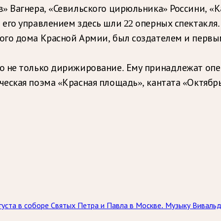
» Вагнера, «Севильского цирюльника» Россини, «К
его управлением здесь шли 22 оперных спектакля
ого дома Красной Армии, был создателем и перв
 не только дирижирование. Ему принадлежат опер
еская поэма «Красная площадь», кантата «Октябрь
вгуста в соборе Святых Петра и Павла в Москве. Музыку Вивал