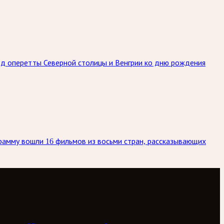
ёзд оперетты Северной столицы и Венгрии ко дню рождения
рамму вошли 16 фильмов из восьми стран, рассказывающих