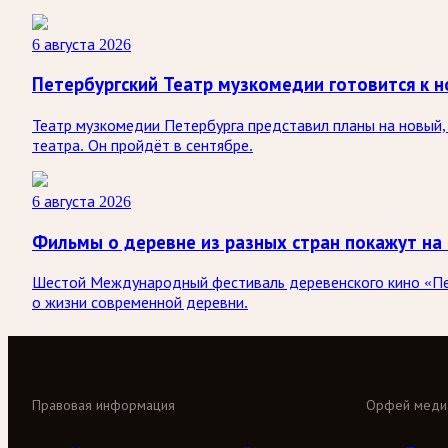
6 августа 2026
Петербургский Театр музкомедии готовится к н
Театр музкомедии Петербурга представил планы на новый, 
театра. Он пройдёт в сентябре.
6 августа 2026
Фильмы о деревне из разных стран покажут на
Шестой Международный фестиваль деревенского кино «Печк
о жизни современной деревни.
Правовая информация
Орфей меди