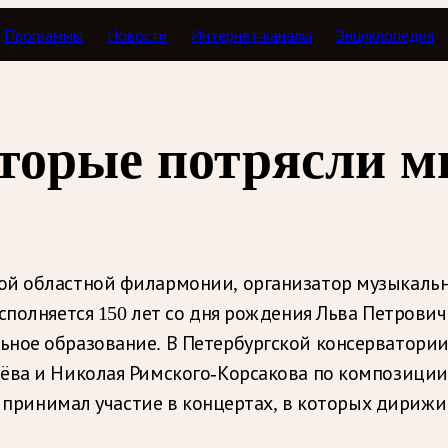
Программы
Новости
Интернет-каналы
Энциклопедия
оторые потрясли м
ой областной филармонии, организатор музыкаль
сполняется 150 лет со дня рождения Льва Петрови
ное образование. В Петербургской консерватории
ёва и Николая Римского-Корсакова по композиции,
я, принимал участие в концертах, в которых дириж