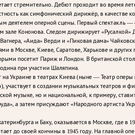
етает стремительно. Дебют проходит во время лет
стность как симфонический дирижёр, в качестве к
ным деятелем оперной сцены. Первый спектакль — 
ом зале Кононова. Следом дирижирует «Русалкой» 
агнера, «Аида» Верди и «Пиковая дама» Чайковск
и в Москве, Киеве, Саратове, Харькове и других 
оторыми посетит Париж и Лондон. В британской ст
родина при участии Шаляпина.
на Украине в театрах Киева (ныне — Театр оперы 
), участвует в создании музыкальных театров и ф
кой музыке, но и национальной, к примеру, ставит
уда», а затем присуждают «Народного артиста Ук
теринбурга и Баку, оказывается в Москве, где в 
ает до своей кончины в 1945 году. На главной оп