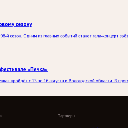
овому сезону
98-й сезон. Одним из главных событий станет гала-концерт зв
 фестивале «Печка»
а» пройдёт с 13 по 16 августа в Вологодской области. В прог
а
Партнеры