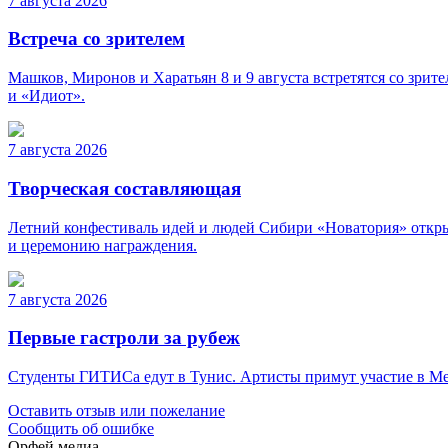
7 августа 2026
Встреча со зрителем
Машков, Миронов и Харатьян 8 и 9 августа встретятся со зри
и «Идиот».
7 августа 2026
Творческая составляющая
Летний конфестиваль идей и людей Сибири «Новатория» откры
и церемонию награждения.
7 августа 2026
Первые гастроли за рубеж
Студенты ГИТИСа едут в Тунис. Артисты примут участие в Меж
Оставить отзыв или пожелание
Сообщить об ошибке
Орфей медиа