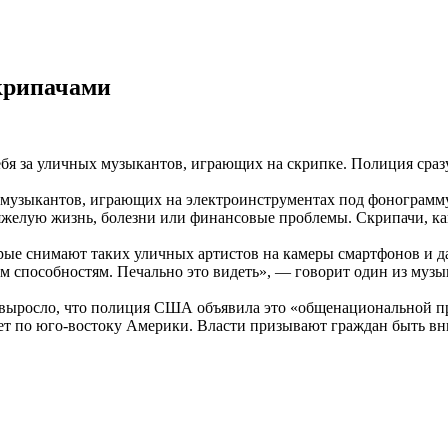
крипачами
ебя за уличных музыкантов, играющих на скрипке. Полиция сра
х музыкантов, играющих на электроинструментах под фонограм
яжелую жизнь, болезни или финансовые проблемы. Скрипачи, как
рые снимают таких уличных артистов на камеры смартфонов и д
ым способностям. Печально это видеть», — говорит один из муз
о выросло, что полиция США объявила это «общенациональной п
ет по юго-востоку Америки. Власти призывают граждан быть вн