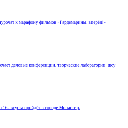
риурочат к марафону фильмов «Гардемарины, вперёд!»
чает деловые конференции, творческие лаборатории, шоу
 16 августа пройдёт в городе Монастир.