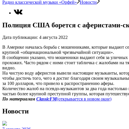
Радио классической музыки «Орфей»
Новости
Полиция США борется с аферистами-с
Дата публикации:
4 августа 2022
В Америке началась борьба с мошенниками, которые выдают с
крупной «общенациональной чрезвычайной ситуации».
В сообщении указано, что мошенники выдают себя за уличны
прохожих. Часто рядом с ними стоит табличка с жалобами на т
видно.
На чистую воду аферистов вывели настоящие музыканты, кото
чтобы достичь того, чего я достиг благодаря своим музыкальн
за 100 долларов, что привело к распространению аферы.
Количество жалоб на псевдо-музыкантов за два года настольк
частью более крупной преступной группы, которая путешеству
По материалам
ClassicFM
(открывается в новом окне)
Новости