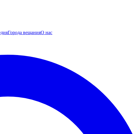
едия
Города вещания
О нас