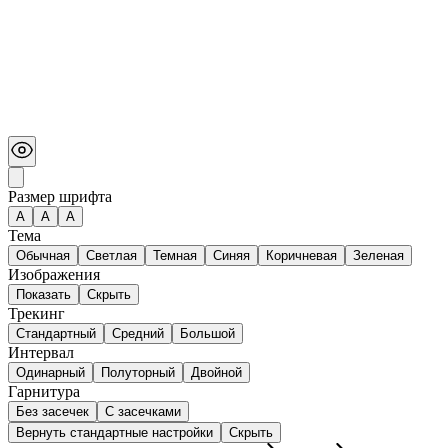
Размер шрифта
А
A
A
Тема
Обычная
Светлая
Темная
Синяя
Коричневая
Зеленая
Изображения
Показать
Скрыть
Трекинг
Стандартный
Средний
Большой
Интервал
Одинарный
Полуторный
Двойной
Гарнитура
Без засечек
С засечками
Вернуть стандартные настройки
Скрыть