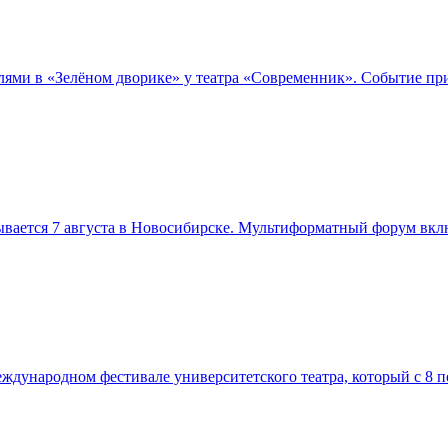
телями в «Зелёном дворике» у театра «Современник». Событие п
вается 7 августа в Новосибирске. Мультиформатный форум вклю
дународном фестивале университетского театра, который с 8 по