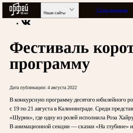
Радио Орфей
Сетка вещания
Радио классической музыки «Орфей»
Новости
Наши сайты
Фестиваль коро
программу
Дата публикации:
4 августа 2022
В конкурсную программу десятого юбилейного ро
с 19 по 21 августа в Калининграде. Среди пред
«Шурик», где одну из ролей исполнила Роза Хайр
В анимационной секции — сказки «На глубине» и