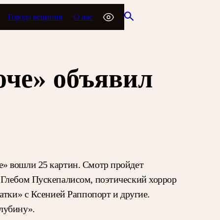
Города вещания
О нас
оче» объявил
е» вошли 25 картин. Смотр пройдет
 Глебом Пускепалисом, поэтический хоррор
атки» с Ксенией Раппопорт и другие.
лубину».