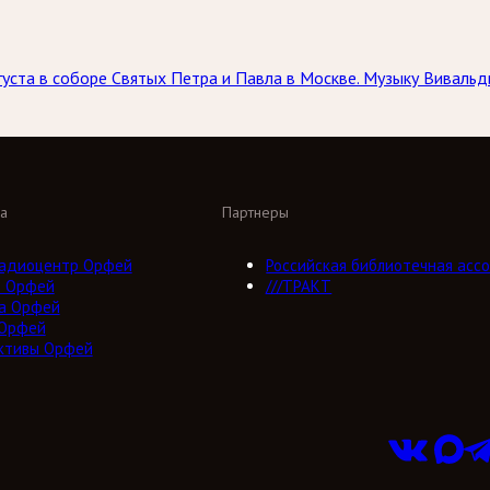
вгуста в соборе Святых Петра и Павла в Москве. Музыку Вивал
а
Партнеры
адиоцентр Орфей
Российская библиотечная ассо
о Орфей
///ТРАКТ
а Орфей
 Орфей
ктивы Орфей