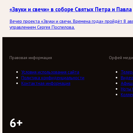
«Звуки и свечи» в соборе Святых Петра и Павла
Вечер проекта «Звуки и свечи. Времена года» пройдёт 8 а
управлением Сергея Поспелова.
Правовая информация
Орфей меди
Условия использования сайта
Телер
Политика конфиденциальности
Виде
Контактная информация
Афиш
Ноты
Колле
6+