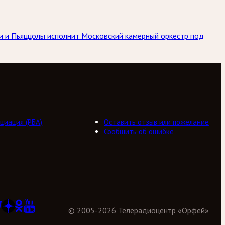
ьди и Пьяццолы исполнит Московский камерный оркестр под
циация (РБА)
Оставить отзыв или пожелание
Сообщить об ошибке
©
2005
-
2026
Телерадиоцентр «Орфей»