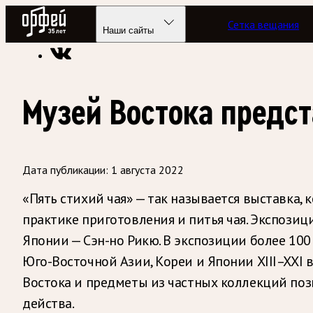
Радио Орфей
Сетка вещания
Радио классической музыки «Орфей»
Новости
Наши сайты
Музей Востока предс
Дата публикации:
1 августа 2022
«Пять стихий чая» — так называется выставка, 
практике приготовления и питья чая. Экспози
Японии — Сэн-но Рикю. В экспозиции более 100
Юго-Восточной Азии, Кореи и Японии XIII–XXI в
Востока и предметы из частных коллекций по
действа.