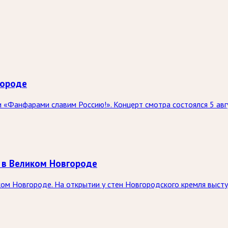
городе
 «Фанфарами славим Россию!». Концерт смотра состоялся 5 авг
 в Великом Новгороде
ком Новгороде. На открытии у стен Новгородского кремля выст