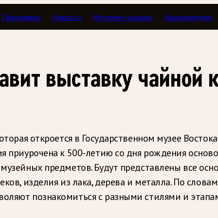
Программы
Новости
Интернет-каналы
Энциклопедия
тавит выставку чайной 
которая откроется в Государственном музее Востока
ция приурочена к 500-летию со дня рождения основ
 музейных предметов. Будут представлены все осн
еков, изделия из лака, дерева и металла. По слова
зволяют познакомиться с разными стилями и этап