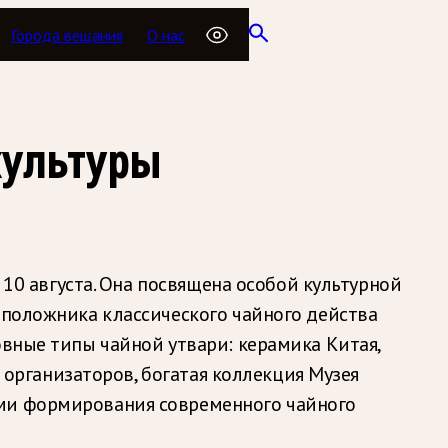
Города вещания
О нас
культуры
 10 августа. Она посвящена особой культурной
оположника классического чайного действа
овные типы чайной утвари: керамика Китая,
м организаторов, богатая коллекция Музея
ами формирования современного чайного