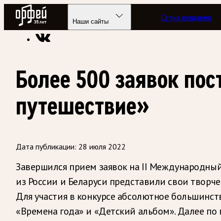
Радио Орфей
Сетка вещания
Радио классической музыки «Орфей»
Новости
Наши сайты
Более 500 заявок пос
путешествие»
Дата публикации:
28 июля 2022
Завершился прием заявок на II Международный
из России и Беларуси представили свои творч
Для участия в конкурсе абсолютное большинст
«Времена года» и «Детский альбом». Далее по п