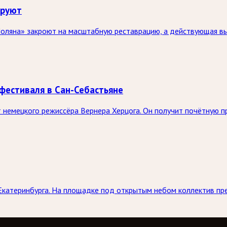
ируют
оляна» закроют на масштабную реставрацию, а действующая выс
фестиваля в Сан-Себастьяне
немецкого режиссёра Вернера Херцога. Он получит почётную п
Екатеринбурга. На площадке под открытым небом коллектив пр