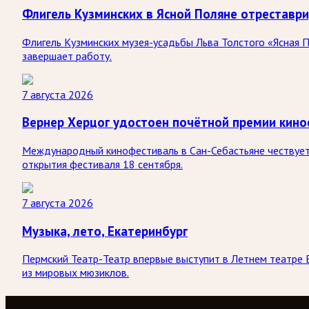
Флигель Кузминских в Ясной Поляне отреставр
Флигель Кузминских музея-усадьбы Льва Толстого «Ясная П
завершает работу.
7 августа 2026
Вернер Херцог удостоен почётной премии кино
Международный кинофестиваль в Сан-Себастьяне чествует 
открытия фестиваля 18 сентября.
7 августа 2026
Музыка, лето, Екатеринбург
Пермский Театр-Театр впервые выступит в Летнем театре 
из мировых мюзиклов.