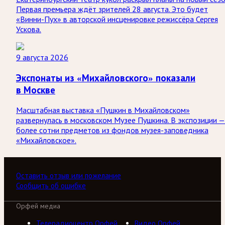
Первая премьера ждёт зрителей 28 августа. Это будет
«Винни-Пух» в авторской инсценировке режиссёра Сергея
Ускова.
9 августа 2026
Экспонаты из «Михайловского» показали
в Москве
Масштабная выставка «Пушкин в Михайловском»
развернулась в московском Музее Пушкина. В экспозиции —
более сотни предметов из фондов музея-заповедника
«Михайловское».
Оставить отзыв или пожелание
Сообщить об ошибке
Орфей медиа
Телерадиоцентр Орфей
Видео Орфей