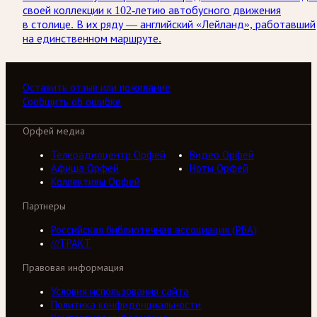
своей коллекции к 102-летию автобусного движения
в столице. В их ряду — английский «Лейланд», работавший
на единственном маршруте.
Оставить отзыв или пожелание
Сообщить об ошибке
Орфей медиа
Телерадиоцентр Орфей
Видео Орфей
Афиша Орфей
Ноты Орфей
Коллективы Орфей
Партнеры
Российская библиотечная ассоциация (РБА)
///ТРАКТ
Правовая информация
Условия использования сайта
Политика конфиденциальности